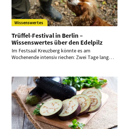
Wissenswertes
Trüffel-Festival in Berlin –
Wissenswertes über den Edelpilz
Im Festsaal Kreuzberg könnte es am
Wochenende intensiv riechen: Zwei Tage lang
findet dort ein Trüffel-Festival statt.
Trüffelhändler Massimo Ferradino hat die
wichtigsten Fakten über den edlen Pilz.