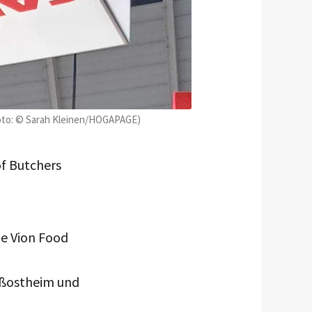
Foto: © Sarah Kleinen/HOGAPAGE)
of Butchers
ie Vion Food
oßostheim und