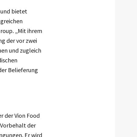
 und bietet
lgreichen
roup. „Mit ihrem
ng der vor zwei
hen und zugleich
dischen
er Belieferung
er der Vion Food
 Vorbehalt der
ngungen. Er wird