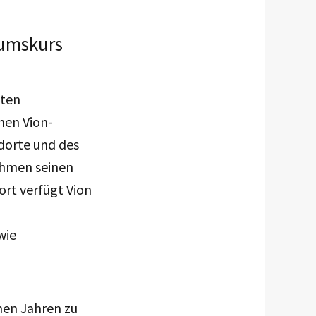
tumskurs
zten
hen Vion-
dorte und des
ehmen seinen
ort verfügt Vion
wie
nen Jahren zu