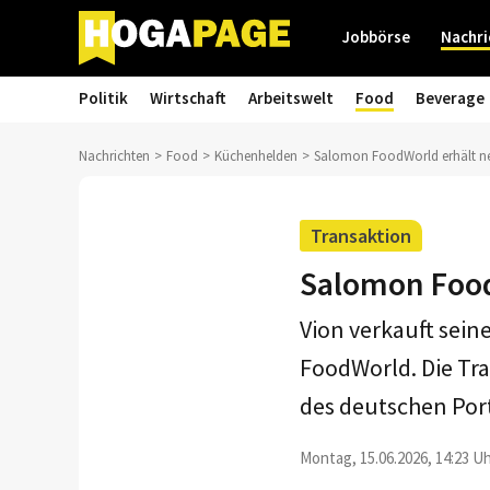
Jobbörse
Nachri
Politik
Wirtschaft
Arbeitswelt
Food
Beverage
Nachrichten
Food
Küchenhelden
Salomon FoodWorld erhält n
Transaktion
Salomon Foo
Vion verkauft sein
FoodWorld. Die Tra
des deutschen Port
Montag, 15.06.2026, 14:23 Uh