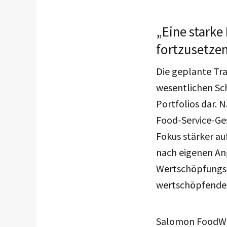
„Eine stark
fortzusetze
Die geplante Tr
wesentlichen Sch
Portfolios dar.
Food-Service-Ge
Fokus stärker au
nach eigenen Ang
Wertschöpfungske
wertschöpfende 
Salomon FoodWor