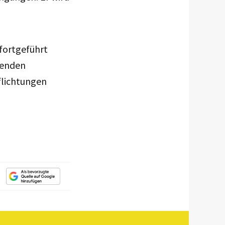
 fortgeführt
henden
flichtungen