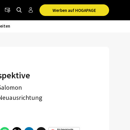
Werben auf HOGAPAGE
eiten
spektive
 Salomon
r Neuausrichtung