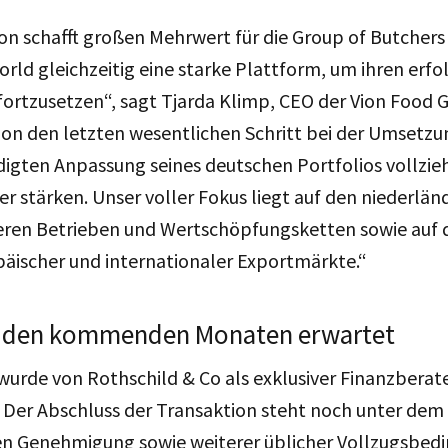
on schafft großen Mehrwert für die Group of Butchers
d gleichzeitig eine starke Plattform, um ihren erfo
rtzusetzen“, sagt Tjarda Klimp, CEO der Vion Food G
ion den letzten wesentlichen Schritt bei der Umsetzu
igten Anpassung seines deutschen Portfolios vollzie
ter stärken. Unser voller Fokus liegt auf den niederlän
eren Betrieben und Wertschöpfungsketten sowie auf d
päischer und internationaler Exportmärkte.“
n den kommenden Monaten erwartet
 wurde von
Rothschild & Co als exklusiver Finanzberat
.
Der Abschluss der Transaktion steht noch unter dem
en Genehmigung sowie weiterer üblicher Vollzugsbedi