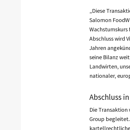
„Diese Transakti
Salomon FoodWorl
Wachstumskurs fo
Abschluss wird V
Jahren angekünd
seine Bilanz wei
Landwirten, uns
nationaler, euro
Abschluss i
Die
Transaktion
Group begleitet
kartellrechtlich