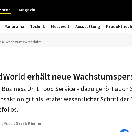
chten
Magazin
Panorama
Technik
Netzwelt
Ausstattung
Produktneuh
eue Wachstumsperspektive
dWorld erhält neue Wachstumsper
e Business Unit Food Service – dazu gehört auch
nsaktion gilt als letzter wesentlicher Schritt de
folios.
r, Autor:
Sarah Kleinen