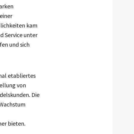
arken
einer
lichkeiten kam
d Service unter
en und sich
nal etabliertes
ellung von
delskunden. Die
s Wachstum
er bieten.