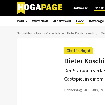
Jobbörse
Nachri
Politik
Wirtschaft
Arbeitswelt
Food
Beverage
Nachrichten
Food
Küchenhelden
Dieter Koschina kocht „im M
Chef´s Night
Dieter Kosch
Der Starkoch verlä
Gastspiel in einem
Donnerstag, 28.11.2019, 09: