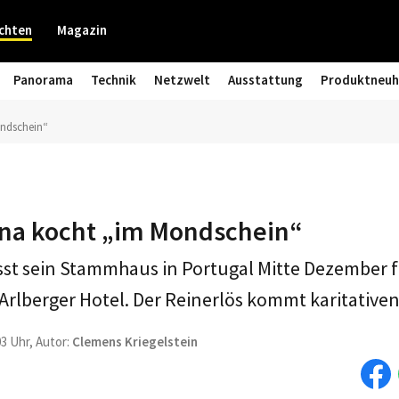
chten
Magazin
Panorama
Technik
Netzwelt
Ausstattung
Produktneuh
ondschein“
ina kocht „im Mondschein“
sst sein Stammhaus in Portugal Mitte Dezember f
 Arlberger Hotel. Der Reinerlös kommt karitativ
03 Uhr, Autor:
Clemens Kriegelstein