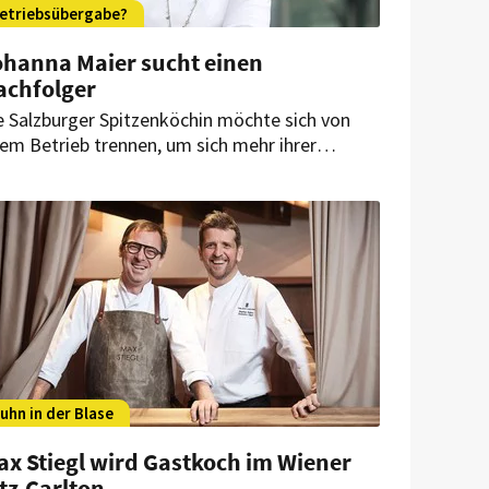
etriebsübergabe?
ohanna Maier sucht einen
achfolger
e Salzburger Spitzenköchin möchte sich von
rem Betrieb trennen, um sich mehr ihrer
chschule und dem Schreiben von Kochbüchern
dmen zu können.
uhn in der Blase
ax Stiegl wird Gastkoch im Wiener
tz-Carlton