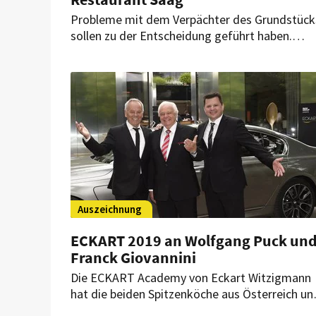
Probleme mit dem Verpächter des Grundstück
sollen zu der Entscheidung geführt haben.
Wallner will aber an einer anderen Stelle des
Wörthersees weitermachen.
Auszeichnung
ECKART 2019 an Wolfgang Puck un
Franck Giovannini
Die ECKART Academy von Eckart Witzigmann
hat die beiden Spitzenköche aus Österreich un
der Schweiz für „Lebenskultur“ und „große