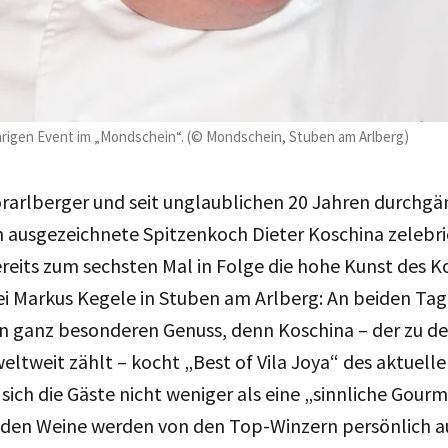
hrigen Event im „Mondschein“. (© Mondschein, Stuben am Arlberg)
rarlberger und seit unglaublichen 20 Jahren durchgä
 ausgezeichnete Spitzenkoch Dieter Koschina zelebri
reits zum sechsten Mal in Folge die hohe Kunst des 
i Markus Kegele in Stuben am Arlberg: An beiden T
en ganz besonderen Genuss, denn Koschina – der zu d
ltweit zählt – kocht „Best of Vila Joya“ des aktuelle
sich die Gäste nicht weniger als eine „sinnliche Gourm
den Weine werden von den Top-Winzern persönlich a