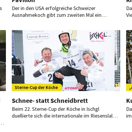
s
Der in den USA erfolgreiche Schweizer
Da
Ausnahmekoch gibt zum zweiten Mal ein
Vi
Gastspiel im Restaurant des Hotels Baur au Lac
Be
in Zürich.
St
Pu
Sterne-Cup der Köche
„
d
Schnee- statt Schneidbrett
K
Beim 22. Sterne-Cup der Köche in Ischgl
Da
duellierte sich die internationale im Riesenslalom
im
und bewies beim Live-Cooking auf der
un
d
legendären Idalp-Bühne ihre Klasse.
et