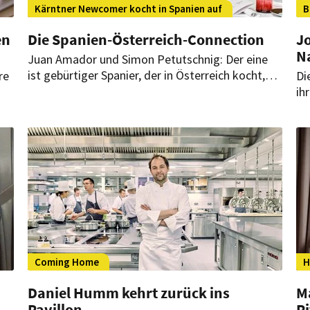
Kärntner Newcomer kocht in Spanien auf
B
en
Die Spanien-Österreich-Connection
J
N
Juan Amador und Simon Petutschnig: Der eine
ist gebürtiger Spanier, der in Österreich kocht,
re
Di
der andere Kärntner, der in Palma am Herd steht.
ih
Das verbindet. Jetzt trafen sich beide in Wien
Ko
zum Fachsimpeln und Kochen.
n
wi
Coming Home
H
Daniel Humm kehrt zurück ins
M
Pavillon
Ri