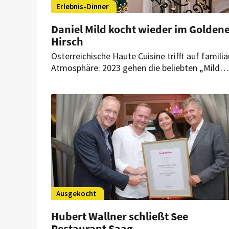
Erlebnis-Dinner
Daniel Mild kocht wieder im Golden
Hirsch
Österreichische Haute Cuisine trifft auf familiä
Atmosphäre: 2023 gehen die beliebten „Mild
kocht“-Events im mit zwei Hauben
ausgezeichneten Restaurant Goldener Hirsch i
die dritte Runde.
Ausgekocht
Hubert Wallner schließt See
Restaurant Saag