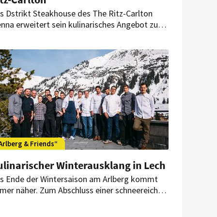
s Dstrikt Steakhouse des The Ritz-Carlton
enna erweitert sein kulinarisches Angebot zu
ginn des neuen Jahres mit Spitzenkoch Max
iegl und den Signature Dishes seiner „Gut
rbach“-Küche.
Arlberg & Friends“
ulinarischer Winterausklang in Lech
s Ende der Wintersaison am Arlberg kommt
mer näher. Zum Abschluss einer schneereichen
d erfolgreichen Saison kamen dieser Tage
liche Top-Köche im Hotel Aurelio zusammen.