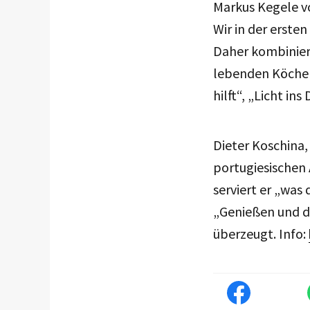
Markus Kegele vo
Wir in der erste
Daher kombiniere
lebenden Köche u
hilft“, „Licht i
Dieter Koschina, 
portugiesischen 
serviert er „was
„Genießen und da
überzeugt. Info: