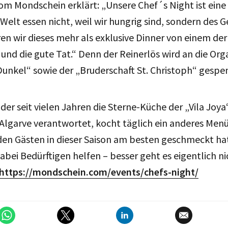
m Mondschein erklärt: „Unsere Chef´s Night ist eine 
n Welt essen nicht, weil wir hungrig sind, sondern des
n wir dieses mehr als exklusive Dinner von einem de
nd die gute Tat.“ Denn der Reinerlös wird an die Or
ns Dunkel“ sowie der „Bruderschaft St. Christoph“ gespe
der seit vielen Jahren die Sterne-Küche der „Vila Joya
Algarve verantwortet, kocht täglich ein anderes Menü
 den Gästen in dieser Saison am besten geschmeckt hat
bei Bedürftigen helfen – besser geht es eigentlich nich
https://mondschein.com/events/chefs-night/