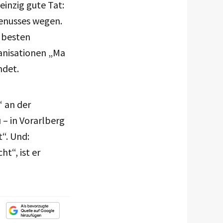
einzig gute Tat:
 Genusses wegen.
r besten
ganisationen „Ma
ndet.
“ an der
 – in Vorarlberg
“. Und:
t“, ist er