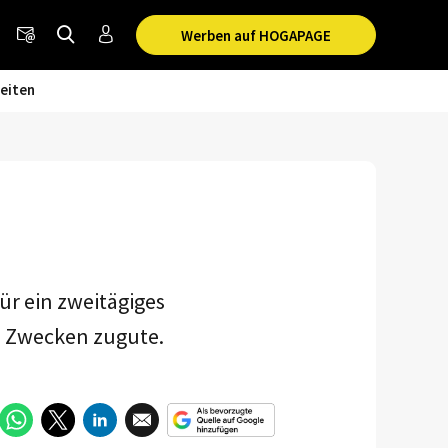
Werben auf HOGAPAGE
eiten
ür ein zweitägiges
en Zwecken zugute.