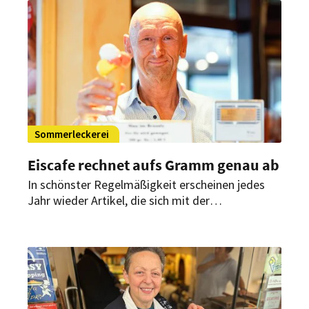
kreative Eissorten an.
Sommerleckerei
Eiscafe rechnet aufs Gramm genau ab
In schönster Regelmäßigkeit erscheinen jedes
Jahr wieder Artikel, die sich mit der
Preisentwicklung von Eiskugeln befassen. Jetzt
ist es wieder so weit. Aber dieses Mal ist der
Tenor ein ganz anderer. Es geht um Fairness und
Wursttheken.