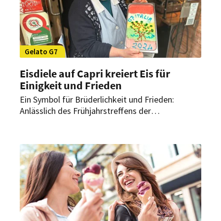
Gelato G7
Eisdiele auf Capri kreiert Eis für
Einigkeit und Frieden
Ein Symbol für Brüderlichkeit und Frieden:
Anlässlich des Frühjahrstreffens der
Außenminister der Siebenergruppe großer
Industrienationen (G7) hat eine Eisdiele in Italien
eine ganz besondere Eissorte entwickelt. Das
„Gelato G7“ soll die Farben aller sieben Länder
vereinen.