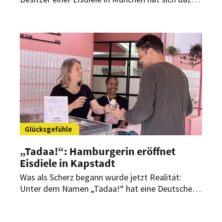
eine neue Sorte ausgedacht – samt
Rauchzeichen.
Glücksgefühle
„Tadaa!“: Hamburgerin eröffnet
Eisdiele in Kapstadt
Was als Scherz begann wurde jetzt Realität:
Unter dem Namen „Tadaa!“ hat eine Deutsche
einen eigenen Eisladen in Kapstadt eröffnet.
Hier, am Südzipfel von Afrika, bietet sie nun