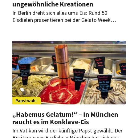
ungewöhnliche Kreationen
In Berlin dreht sich alles ums Eis: Rund 50
Eisdielen präsentieren bei der Gelato Week
kreative Sorten – von klassisch bis
ausgefallen. Handwerk und Innovation stehen
dabei im Fokus.
Papstwahl
„Habemus Gelatum!“ – In München
raucht es im Konklave-Eis
Im Vatikan wird der künftige Papst gewählt. Der
Besitzer einer Eisdiele in München hat sich dazu