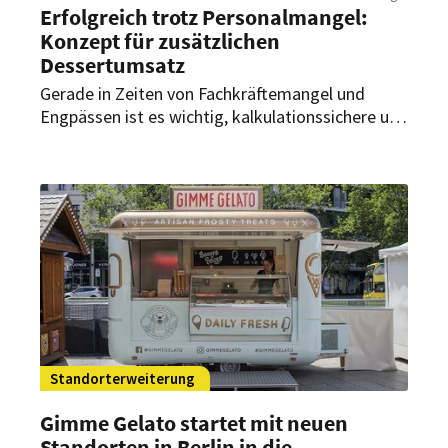
Erfolgreich trotz Personalmangel:
Konzept für zusätzlichen
Dessertumsatz
Gerade in Zeiten von Fachkräftemangel und
Engpässen ist es wichtig, kalkulationssichere und
einfache Dessertlösungen anzubieten, die die
Gäste begeistern. Der neue
Dessertkonzeptfolder von Carte D’Or
Professional liefert fünf Rezepte, aus denen sich
15 Varianten ableiten lassen.
Standorterweiterung
Gimme Gelato startet mit neuen
Standorten in Berlin in die