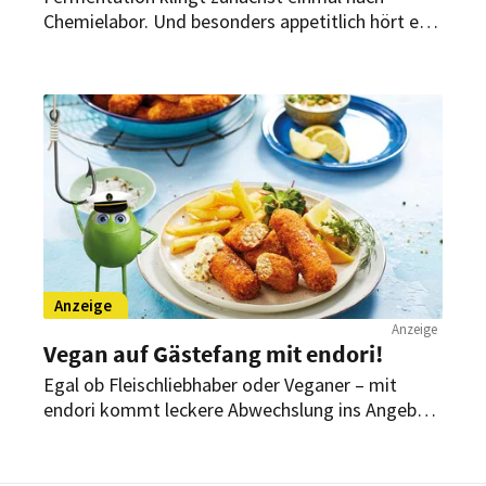
Chemielabor. Und besonders appetitlich hört es
sich auch nicht an, wenn im Zusammenhang mit
Lebensmitteln von Gärung gesprochen wird.
Doch Fakt ist: fermentierte Lebensmittel liegen
im Trend.
Anzeige
Anzeige
Vegan auf Gästefang mit endori!
Egal ob Fleischliebhaber oder Veganer – mit
endori kommt leckere Abwechslung ins Angebot,
die jedem Gast und unserem Klima schmeckt.