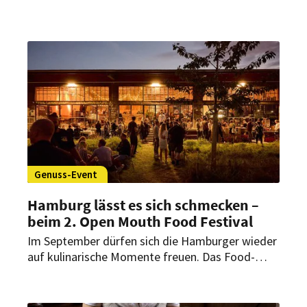
einen Marktplatz für kulinarische Innovationen.
Über 40 Aussteller präsentieren Food-Neuheiten
von Fleischalternativen aus pilzbasierten
Proteinen über gefriergetrocknetes Candy bis hin
zum Schnitzel-Burger.
Genuss-Event
Hamburg lässt es sich schmecken –
beim 2. Open Mouth Food Festival
Im September dürfen sich die Hamburger wieder
auf kulinarische Momente freuen. Das Food-
Event wird auch diesmal mit zahlreichen
Höhepunkten aufwarten. Das
Veranstaltungsprogramm klingt schon jetzt