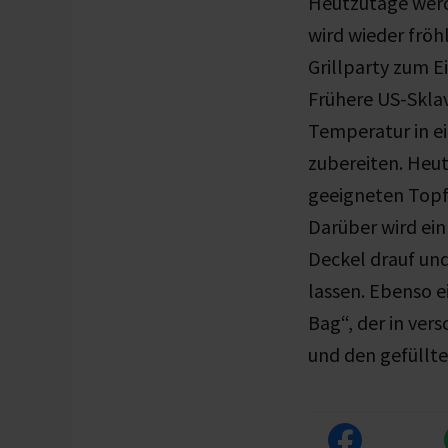
Heutzutage werd
wird wieder fröh
Grillparty zum E
Frühere US-Sklav
Temperatur in e
zubereiten. Heut
geeigneten Topf
Darüber wird ein
Deckel drauf und
lassen. Ebenso 
Bag“, der in ver
und den gefüllte