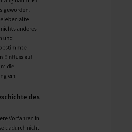
nfang nahm, ist
is geworden.
beleben alte
 nichts anderes
n und
m bestimmte
 Einfluss auf
am die
ng ein.
eschichte des
ere Vorfahren in
se dadurch nicht