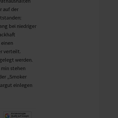
vathaushalten
r auf der
ntstanden:
ng bei niedriger
ackhaft
 einen
 verteilt.
 gelegt werden.
0 min stehen
oder „Smoker
Gargut einlegen