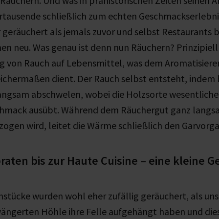
äuchern. Und was in prähistorischen Zeiten seinen A
hrtausende schließlich zum echten Geschmackserlebn
geräuchert als jemals zuvor und selbst Restaurants 
en neu. Was genau ist denn nun Räuchern? Prinzipiell
ung von Rauch auf Lebensmittel, was dem Aromatisiere
eichermaßen dient. Der Rauch selbst entsteht, inde
angsam abschwelen, wobei die Holzsorte wesentlichen
chmack ausübt. Während dem Räuchergut ganz langs
zogen wird, leitet die Wärme schließlich den Garvorga
aten bis zur Haute Cuisine – eine kleine G
chstücke wurden wohl eher zufällig geräuchert, als uns
ängerten Höhle ihre Felle aufgehängt haben und die