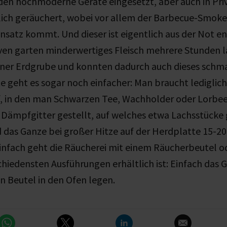
en hochmoderne Geräte eingesetzt, aber auch in Pri
lich geräuchert, wobei vor allem der Barbecue-Smoke
insatz kommt. Und dieser ist eigentlich aus der Not e
en garten minderwertiges Fleisch mehrere Stunden la
iner Erdgrube und konnten dadurch auch dieses schm
e geht es sogar noch einfacher: Man braucht lediglich
, in den man Schwarzen Tee, Wachholder oder Lorbeer
 Dämpfgitter gestellt, auf welches etwa Lachsstücke
 das Ganze bei großer Hitze auf der Herdplatte 15-2
einfach geht die Räucherei mit einem Räucherbeutel 
schiedensten Ausführungen erhältlich ist: Einfach das 
n Beutel in den Ofen legen.