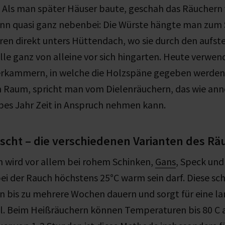
 Als man später Häuser baute, geschah das Räuchern
nn quasi ganz nebenbei: Die Würste hängte man zum 
ren direkt unters Hüttendach, wo sie durch den aufs
lle ganz von alleine vor sich hingarten. Heute verwe
rkammern, in welche die Holzspäne gegeben werden.
 Raum, spricht man vom Dielenräuchern, das wie an
bes Jahr Zeit in Anspruch nehmen kann.
ischt – die verschiedenen Varianten des R
n wird vor allem bei rohem Schinken,
Gans
, Speck und
i der Rauch höchstens 25°C warm sein darf. Diese s
n bis zu mehrere Wochen dauern und sorgt für eine la
l. Beim Heißräuchern können Temperaturen bis 80 C a