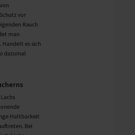
 von
Schutz vor
teigenden Rauch
ndet man
 Handelt es sich
no dazumal
äucherns
 Lachs
chonende
nge Haltbarkeit
uftreten. Bei