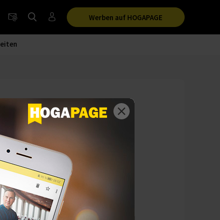
Werben auf HOGAPAGE
eiten
 entdeckt
r Jahrtausende
hert als jemals
.