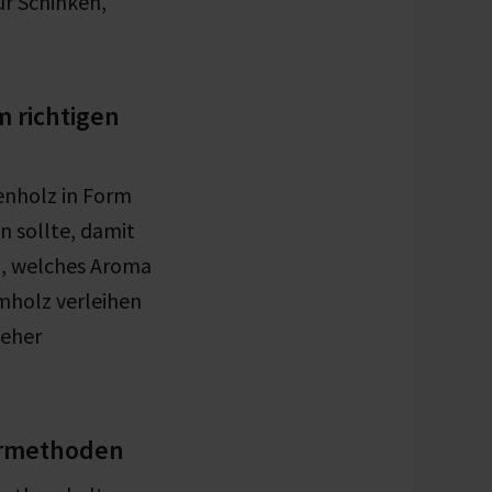
ür Schinken,
 richtigen
enholz in Form
n sollte, damit
h, welches Aroma
mholz verleihen
 eher
ermethoden