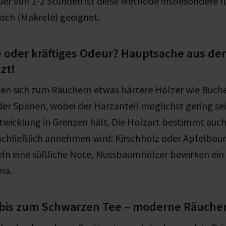
er von 1-2 Stunden ist diese Methode insbesondere f
sch (Makrele) geeignet.
 oder kräftiges Odeur? Hauptsache aus dem
zt!
en sich zum Räuchern etwas härtere Hölzer wie Buch
r Spänen, wobei der Harzanteil möglichst gering sei
twicklung in Grenzen hält. Die Holzart bestimmt auc
schließlich annehmen wird: Kirschholz oder Apfelbau
ln eine süßliche Note, Nussbaumhölzer bewirken ein
ma.
bis zum Schwarzen Tee – moderne Räuch