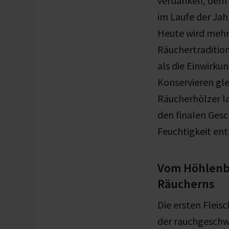
verdanken, dem R
im Laufe der Ja
Heute wird mehr 
Räuchertradition
als die Einwirk
Konservieren gl
Räucherhölzer l
den finalen Ges
Feuchtigkeit ent
Vom Höhlenbr
Räucherns
Die ersten Fleis
der rauchgeschw