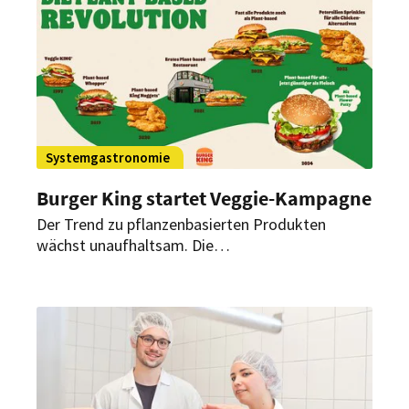
des Außer-Haus-Markts nach Corona untersucht.
Mit erstaunlichen Ergebnissen.
Systemgastronomie
Burger King startet Veggie-Kampagne
Der Trend zu pflanzenbasierten Produkten
wächst unaufhaltsam. Die
Schnellrestaurantkette reagiert darauf mit
Preissenkungen für Veggie-Gerichte. Ab diesem
Monat sind pflanzenbasierte Produkte zehn Cent
günstiger als ihre fleischbasierten Gegenstücke.