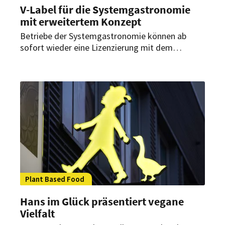
V-Label für die Systemgastronomie
mit erweitertem Konzept
Betriebe der Systemgastronomie können ab
sofort wieder eine Lizenzierung mit dem
Gütesiegel V-Label erhalten. Das neue Konzept
erweitert den Fokus, um auf die speziellen
Bedingungen der Branche einzugehen und
sicherzustellen, dass alle Mitarbeiter in den
Kriterien einer veganen Zubereitung geschult
sind.
Plant Based Food
Hans im Glück präsentiert vegane
Vielfalt