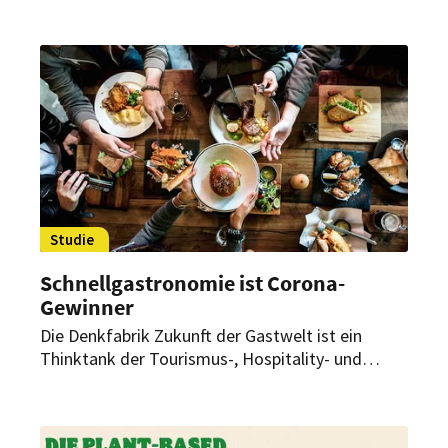
Menschen, die sich vorrangig pflanzlich ernähren,
aber hin und wieder auch Fleisch essen, am
zufriedensten mit ihrem Leben sind. Und nicht
nur das – angeblich haben sie auch ein überaus
reiches Sozialleben.
Studie
Schnellgastronomie ist Corona-
Gewinner
Die Denkfabrik Zukunft der Gastwelt ist ein
Thinktank der Tourismus-, Hospitality- und
Foodservice-Industrie in Deutschland. Jetzt hat
sie eine informative Studie veröffentlicht. Darin
werden aktuelle Trends und Herausforderungen