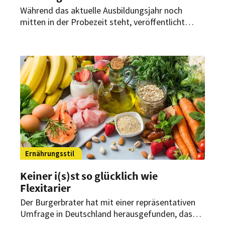
Während das aktuelle Ausbildungsjahr noch
mitten in der Probezeit steht, veröffentlicht
McDonald’s Deutschland gemeinsam mit dem
Institut für Demoskopie Allensbach Zahlen, die
zu denken geben. Die fünfte Ausbildungsstudie
zeigt: Die Gen Z ist verunsichert, zweifelt an
Aufstieg durch Leistung und fühlt sich von der
Politik oft nicht gehört.
Ernährungsstil
Keiner i(s)st so glücklich wie
Flexitarier
Der Burgerbrater hat mit einer repräsentativen
Umfrage in Deutschland herausgefunden, dass