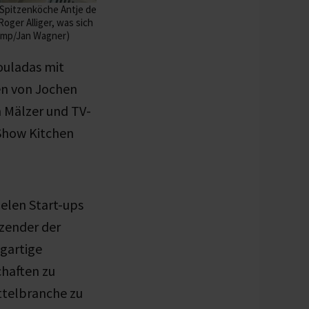
 Spitzenköche Antje de
oger Alliger, was sich
Camp/Jan Wagner)
ouladas mit
en von Jochen
m Mälzer und TV-
 Show Kitchen
ielen Start-ups
tzender der
igartige
chaften zu
ttelbranche zu