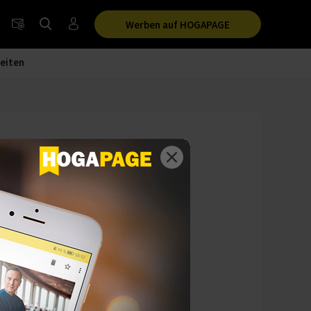
Werben auf HOGAPAGE
eiten
 Zukunft der
Camp (FIC) statt.
rnährung. Mit dem
nterschiedlichen
 Zentrum.