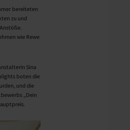
mmer bereiteten
kten zu und
 Anstöße.
rnehmen wie Rewe
nstalterin Sina
lights boten die
urden, und die
tbewerbs „Dein
auptpreis.