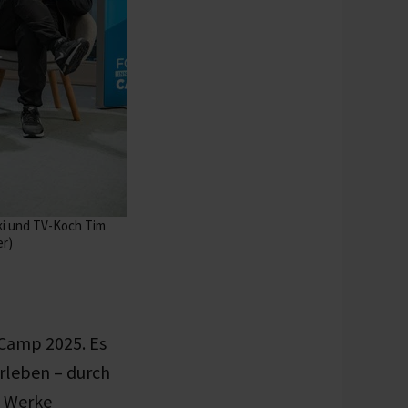
ski und TV-Koch Tim
er)
 Camp 2025. Es
erleben – durch
n Werke