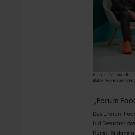
V. l. n. r.: TV-Löwe R
Mälzer waren beim Foo
„Forum Food
Das „Forum Food
lud Besucher daz
Kunst, Bildung u