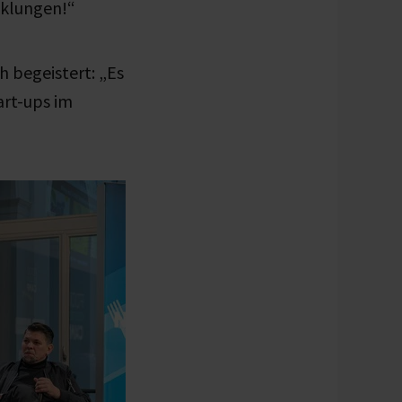
cklungen!“
h begeistert: „Es
art-ups im