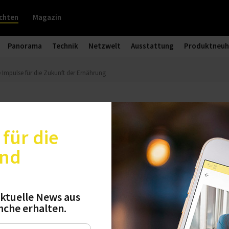
chten
Magazin
Panorama
Technik
Netzwelt
Ausstattung
Produktneuh
mpulse für die Zukunft der Ernährung
ion Camp gab neue Impulse für die
für die
und
n Mal fand am 23. Juni 2025 das Food Innovation 
setzte ein Ausrufezeichen für die Zukunft der E
ktuelle News aus
nche erhalten.
ense stand das Erleben mit allen Sinnen und u
ksformen aus Kunst, Bildung und Interaktion im