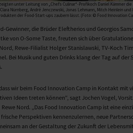
zeigten unter Leitung von „Chefs Culinar“-Profikoch Daniel Kämmer die
 Clara Nürnberg, André Jenczewski, Jonas Lehmann, Mitch Heinlein und R
rodukten der Food-Start-ups zaubern lässt. (Foto: © Food Innovation 
Gewinner, die Brüder Eleftherios und Georgios Sam
tke von O-Some Taste, freuten sich über Gratulation
ord, Rewe-Filialist Holger Stanislawski, TV-Koch Ti
l. Bei Musik und guten Drinks klang der Tag auf der
.
 dass wir beim Food Innovation Camp in Kontakt mit v
tiven Ideen treten können“, sagt Jochen Vogel, Vorsi
 Rewe Nord. „Das Food Innovation Camp ist eine einz
 frische Perspektiven kennenzulernen, neue Partners
einsam an der Gestaltung der Zukunft der Lebensmi