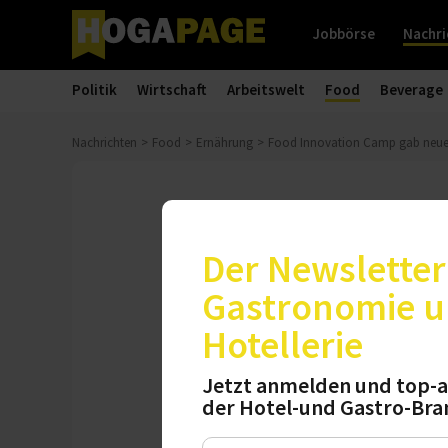
Jobbörse
Nachri
Politik
Wirtschaft
Arbeitswelt
Food
Beverage
Nachrichten
Food
Ernährung
Food Innovation Camp gab neue I
Event
Food Innovat
Der Newsletter 
Ernährung
Gastronomie 
Hotellerie
Bereits zum siebte
Die Veranstaltung 
Jetzt anmelden und top-a
der Hotel-und Gastro-Bra
neuen Forum Foods
kreativen Ausdruc