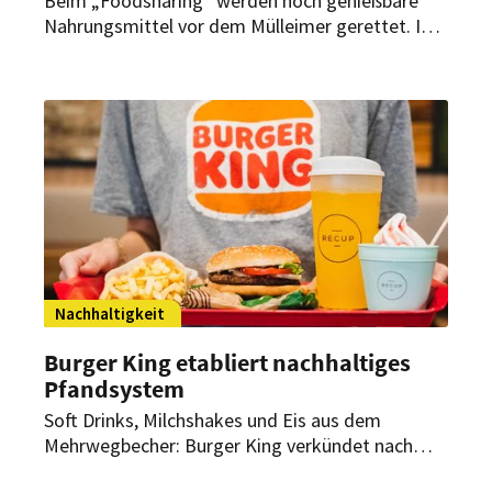
Beim „Foodsharing“ werden noch genießbare
Nahrungsmittel vor dem Mülleimer gerettet. In
Coburg gibt es dafür eine ganz besondere
Möglichkeit. Was hat eine alte Telefonzelle
damit zu tun?
Nachhaltigkeit
Burger King etabliert nachhaltiges
Pfandsystem
Soft Drinks, Milchshakes und Eis aus dem
Mehrwegbecher: Burger King verkündet nach
erfolgreicher Testphase die Zusammenarbeit mit