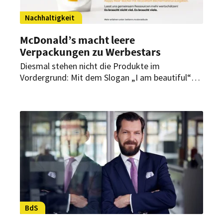
Nachhaltigkeit
McDonald’s macht leere
Verpackungen zu Werbestars
Diesmal stehen nicht die Produkte im
Vordergrund: Mit dem Slogan „I am beautiful“
macht McDonald’s Deutschland seine
Verpackungen zu den Stars der neuen „Better
M“-Kampagne. Damit ruft das Unternehmen zur
Wertschätzung von Ressourcen sowie zum
Schließen von Wertstoffkreisläufen auf.
BdS