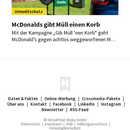
Umweltschutz
McDonalds gibt Müll einen Korb
Mit der Kampagne „Gib Müll ’nen Korb“ geht
McDonald’s gegen achtlos weggeworfenen Müll
vor. Das Unternehmen arbeitet dafür unter
anderem mit dem Influencer Aaron Troschke
zusammen.
Daten & Fakten
|
Online-Werbung
|
Crossmedia-Pakete
|
Über uns
|
Kontakt
|
Facebook
|
LinkedIn
|
Instagram
|
Newsletter
|
RSS-Feed
© HOGAPAGE Media GmbH
Datenschutz
|
Impressum
|
AGB
|
Haftungsausschluss
|
Hinweisgebersystem