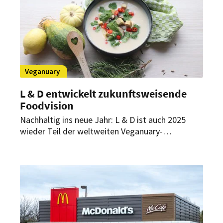
Veganuary
L & D entwickelt zukunftsweisende
Foodvision
Nachhaltig ins neue Jahr: L & D ist auch 2025
wieder Teil der weltweiten Veganuary-
Bewegung. Damit setzt der Dienstleister für
Catering und Verpflegungskonzepte ein klares
Zeichen für nachhaltige Ernährung und blickt
gleichzeitig auf eine zukunftsweisende
Unternehmensstrategie – die Foodvision, die
Nachhaltigkeit auf ein neues Level heben soll.