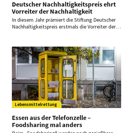
Deutscher Nachhaltigkeitspreis ehrt
Vorreiter der Nachhaltigkeit
In diesem Jahr prämiert die Stiftung Deutscher
Nachhaltigkeitspreis erstmals die Vorreiter der
Nachhaltigkeit in 100 Branchen der deutschen
Wirtschaft, darunter auch die
Gastronomiebranche. Der Bundesverband der
Systemgastronomie ist Partnerverband des
Wettbewerbs. BdS-Hauptgeschäftsführer Markus
Suchert nimmt dabei eine besondere Rolle ein.
Lebensmittelrettung
Essen aus der Telefonzelle –
Foodsharing mal anders