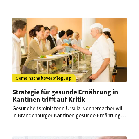
Im Mittelpunkt steht die Gesundheit der
deutschen Bevölkerung. Über die Umsetzbarkeit
der von der Politik gestellten Forderungen
diskutiert Sabine Eichner, Geschäftsführerin des
Deutschen Tiefkühlinstituts.
Gemeinschaftsverpflegung
Strategie für gesunde Ernährung in
Kantinen trifft auf Kritik
Gesundheitsministerin Ursula Nonnemacher will
in Brandenburger Kantinen gesunde Ernährung
vorantreiben. Damit stößt sie jedoch bei den
Koalitionspartnern SPD und CDU und auch bei
der Opposition im Landtag auf deutlichen