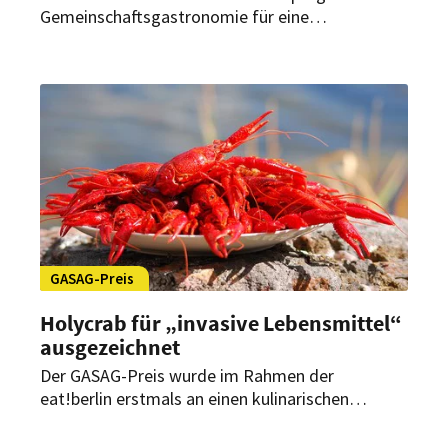
Gemeinschaftsgastronomie für eine
nachhaltigere Ernährung einsetzen. Das
zusätzliche Projekt „100 Klima-Kantinen“ richtet
sich dabei direkt an die Betreiber von Kantinen.
GASAG-Preis
Holycrab für „invasive Lebensmittel“
ausgezeichnet
Der GASAG-Preis wurde im Rahmen der
eat!berlin erstmals an einen kulinarischen
Newcomer vergeben: Das Unternehmen Holycrab
bietet Delikatessen von „tierischen