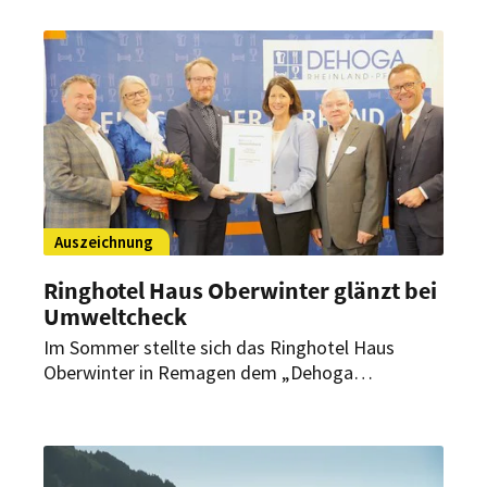
Auszeichnung
Ringhotel Haus Oberwinter glänzt bei
Umweltcheck
Im Sommer stellte sich das Ringhotel Haus
Oberwinter in Remagen dem „Dehoga
Umweltcheck“. Den hat es mit Bravour
bestanden. Am 5. Dezember 2022 überreichte die
Wirtschaftsministerin von Rheinland-Pfalz das
entsprechende Zertifikat.