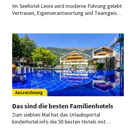
Im Seehotel Leoni wird moderne Führung gelebt:
Vertrauen, Eigenverantwortung und Teamgeist
prägen den Alltag – mit spürbarem Erfolg. Das
Haus am Starnberger See wurde erneut mit vier
Sternen klassifiziert.
Auszeichnung
Das sind die besten Familienhotels
Zum siebten Mal hat das Urlaubsportal
kinderhotel.info die 50 besten Hotels mit
Kinderbetreuung ausgezeichnet. Zur Auswahl
standen über 700 Familienhotels aus 14