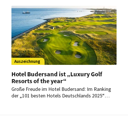
europäischen Ländern. Das sind die
familienfreundlichsten Häuser.
Auszeichnung
Hotel Budersand ist „Luxury Golf
Resorts of the year“
Große Freude im Hotel Budersand: Im Ranking
der „101 besten Hotels Deutschlands 2025“
belegt das Haus auf Sylt einen Spitzenplatz. Auch
im Gesamtranking blickt das Team um
Hoteldirektor Marco Winter auf ein erfolgreiches
Ergebnis.