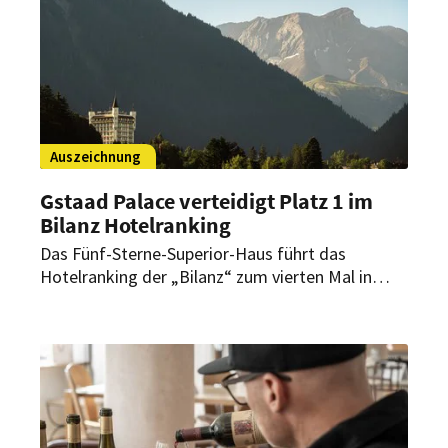
Auszeichnung
Gstaad Palace verteidigt Platz 1 im
Bilanz Hotelranking
Das Fünf-Sterne-Superior-Haus führt das
Hotelranking der „Bilanz“ zum vierten Mal in
Folge an. Zugleich meldet das Haus einen
starken Sommerstart und positive Resonanz auf
das neue Restaurant Gildo’s al Fresco.