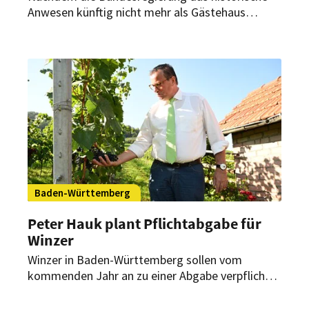
Anwesen künftig nicht mehr als Gästehaus
nutzen will, kündigt Bert Groche seinen Ausstieg
an. Für den Betrieb mit Restaurant und 26
Zimmern wird nun ein Nachfolger gesucht.
Baden-Württemberg
Peter Hauk plant Pflichtabgabe für
Winzer
Winzer in Baden-Württemberg sollen vom
kommenden Jahr an zu einer Abgabe verpflichtet
werden, um heimische Weine besser zu
vermarkten. Warum Minister Hauk von