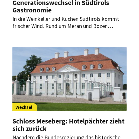
Generationswechsel in Südtirols
Gastronomie
In die Weinkeller und Küchen Südtirols kommt
frischer Wind. Rund um Meran und Bozen
übernehmen junge Talente das Ruder. Und das
betrifft nicht nur die Restaurants St. Hubertus im
Hotel Rosa Alpina und das Sternerestaurant
Kuppelrain in Kastellbell.
Wechsel
Schloss Meseberg: Hotelpächter zieht
sich zurück
Nachdem die Bundesregierung das historische