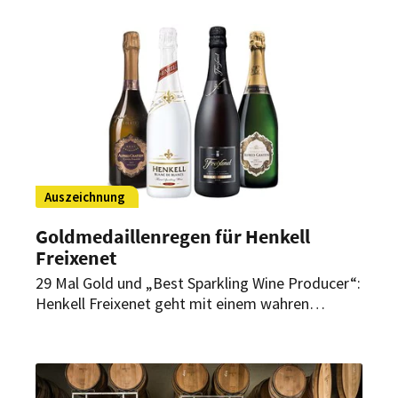
der Sägemühle gegen den Ausschank von
Spirituosen und Ähnlichem entschieden hat und
das Thema ein wichtiges für die ganze Branche
ist, erklärt er selbst.
Auszeichnung
Goldmedaillenregen für Henkell
Freixenet
29 Mal Gold und „Best Sparkling Wine Producer“:
Henkell Freixenet geht mit einem wahren
Goldmedaillenregen aus den
Frühjahrsverkostungen von Mundus Vini und der
Berliner Wine Trophy.