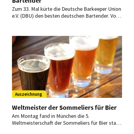
Bartender
Zum 33. Mal kürte die Deutsche Barkeeper Union
e.V. (DBU) den besten deutschen Bartender. Vom
10. bis 12. September fand auf Schlosshotel
Fleesensee in Göhren-Lebbin die Deutsche
Cocktail Meisterschaft (DCM) statt. Die besten
25 Teilnehmer aus 12 Sektionen der DBU
kämpften um den Titel „Deutscher Cocktail
Meister 2017“.
Auszeichnung
Weltmeister der Sommeliers für Bier
Am Montag fand in München die 5.
Weltmeisterschaft der Sommeliers für Bier statt.
Stephan Hilbrandt aus Deutschland konnte sich