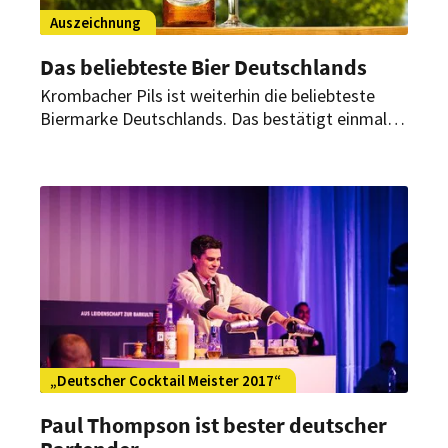
Auszeichnung
Das beliebteste Bier Deutschlands
Krombacher Pils ist weiterhin die beliebteste
Biermarke Deutschlands. Das bestätigt einmal
mehr das deutliche Ergebnis der aktuellen Studie
von „best for planning (b4p) 2017“. Sowohl zu
Hause als auch in der Gastronomie darf es am
liebsten ein Krombacher sein.
„Deutscher Cocktail Meister 2017“
Paul Thompson ist bester deutscher