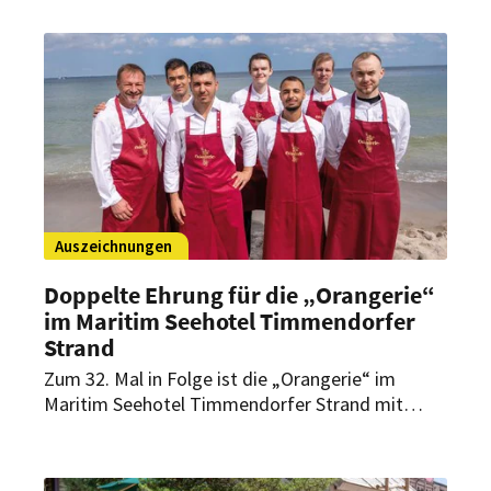
dabei gegen 69 Teilnehmer aus 15 Nationen
durchsetzen und ist nun neuer Weltmeister der
Sommeliers für Bier.
Auszeichnungen
Doppelte Ehrung für die „Orangerie“
im Maritim Seehotel Timmendorfer
Strand
Zum 32. Mal in Folge ist die „Orangerie“ im
Maritim Seehotel Timmendorfer Strand mit
einem Stern im Guide Michelin Deutschland
ausgezeichnet worden. Zudem zählt
Restaurantleiter Ralf Brönner erstmals zu den