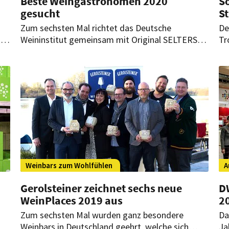
Beste Weingastronomen 2020
S
gesucht
St
Zum sechsten Mal richtet das Deutsche
De
ten
Weininstitut gemeinsam mit Original SELTERS
Tr
und dem FEINSCHMECKER den Wettbewerb
Na
„Ausgezeichnete Weingastronomie“ aus.
in
Bewertet werden auch Angebotsvielfalt und
We
Präsentation.
Weinbars zum Wohlfühlen
A
Gerolsteiner zeichnet sechs neue
D
WeinPlaces 2019 aus
2
Zum sechsten Mal wurden ganz besondere
Da
Weinbars in Deutschland geehrt, welche sich
Ja