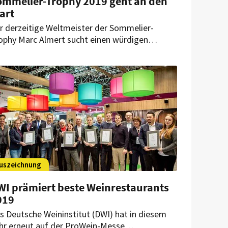
ommelier-Trophy 2019 geht an den
art
r derzeitige Weltmeister der Sommelier-
ophy Marc Almert sucht einen würdigen
chfolger. Ab sofort können sich alle
teressierten Sommeliers zum großen
ttbewerb anmelden.
uszeichnung
WI prämiert beste Weinrestaurants
019
s Deutsche Weininstitut (DWI) hat in diesem
hr erneut auf der ProWein-Messe