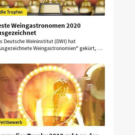
dle Tropfen
este Weingastronomen 2020
usgezeichnet
s Deutsche Weininstitut (DWI) hat
usgezeichnete Weingastronomien“ gekürt, die
ch in besonderer Weise für die Weine aus
utschen Regionen engagieren.
ettbewerb