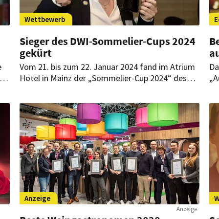
Wettbewerb
E
Sieger des DWI-Sommelier-Cups 2024
B
gekürt
a
e
Vom 21. bis zum 22. Januar 2024 fand im Atrium
Da
In
Hotel in Mainz der „Sommelier-Cup 2024“ des
„A
Deutschen Weininstituts (DWI) statt. In einem
si
er
Wettbewerb mit 28 Teilnehmern aus der
de
Gastronomie und Weinbranche überzeugte eine
Kandidatin mit umfassendem Weinwissen und
Verkostungsfähigkeiten.
Anzeige
W
Anzeige