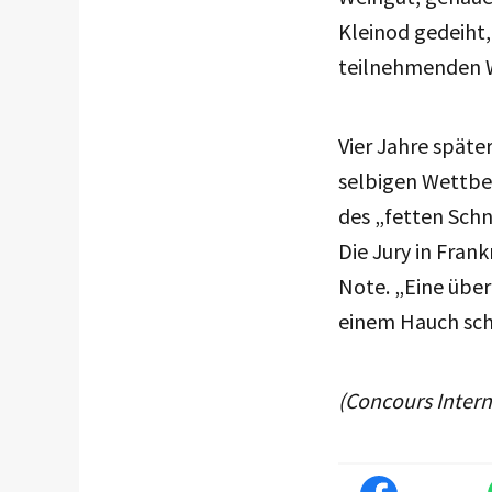
Kleinod gedeiht,
teilnehmenden W
Vier Jahre später
selbigen Wettbew
des „fetten Schn
Die Jury in Fran
Note. „Eine über
einem Hauch sch
(Concours Inter