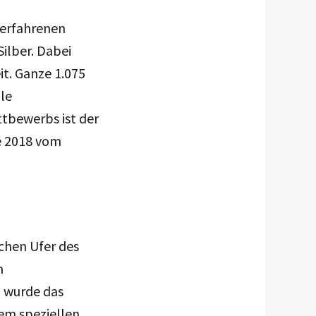
 erfahrenen
ilber. Dabei
t. Ganze 1.075
le
ttbewerbs ist der
e 2018 vom
chen Ufer des
m
7 wurde das
em speziellen