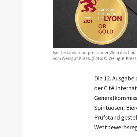
Bester länderübergreifender Wein des Counc
vom Weingut Kress. (Foto: © Weingut Kress
Die 12. Ausgabe 
der Cité Interna
Generalkommissa
Spirituosen, Bie
Prüfstand geste
Wettbewerbsrege