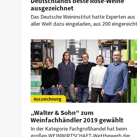
Deutschlands beste Rosé-Weine
ausgezeichnet
Das Deutsche Weininstitut hatte Experten aus
aller Welt dazu eingeladen, aus 200 eingereich
Proben „Deutschlands beste Roséweine“ zu
küren.
Auszeichnung
„Walter & Sohn“ zum
Weinfachhändler 2019 gewählt
In der Kategorie Fachgroßhandel hat beim
großen WEINWIRTSCHAFT-Wettbewerb der