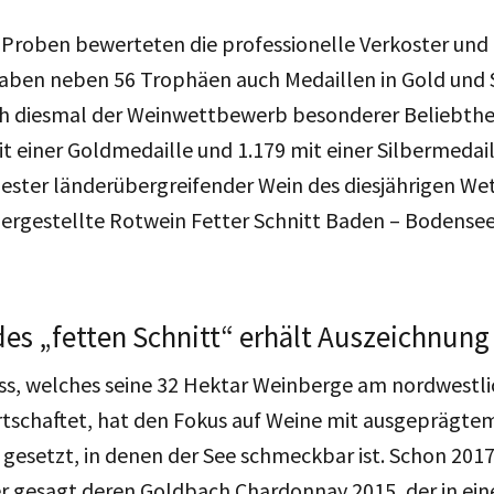
 Proben bewerteten die professionelle Verkoster und
aben neben 56 Trophäen auch Medaillen in Gold und S
uch diesmal der Weinwettbewerb besonderer Beliebthei
 einer Goldmedaille und 1.179 mit einer Silbermedail
ester länderübergreifender Wein des diesjährigen We
hergestellte Rotwein Fetter Schnitt Baden – Bodense
des „fetten Schnitt“ erhält Auszeichnung
ss, welches seine 32 Hektar Weinberge am nordwestli
tschaftet, hat den Fokus auf Weine mit ausgeprägte
gesetzt, in denen der See schmeckbar ist. Schon 201
r gesagt deren Goldbach Chardonnay 2015, der in ein