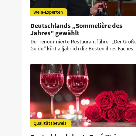
Wein-Experten
Deutschlands „Sommelière des
Jahres" gewählt
Der renommierte Restaurantführer „Der Groß
Guide“ kürt alljährlich die Besten ihres Faches. 
der gerade erschienenen 2024er-Ausgabe wird
Kathrin Feix mit der höchsten Auszeichnung d
Weinbranche bedacht.
Qualitätsbeweis