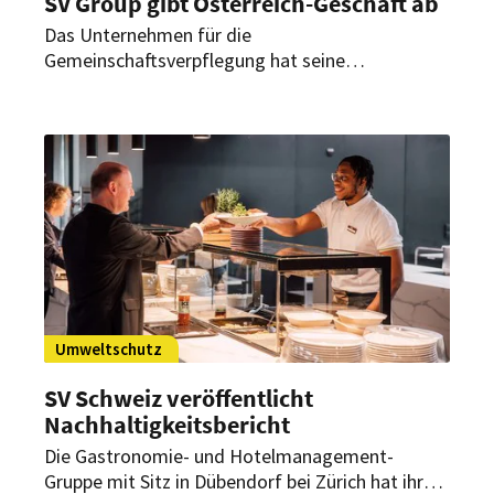
SV Group gibt Österreich-Geschäft ab
Das Unternehmen für die
Gemeinschaftsverpflegung hat seine
österreichische Tochter verkauft und zieht sich
damit aus dem dortigen Markt komplett zurück.
Käuferin ist die zur Vivatis-Gruppe gehörende
GMS Gourmet.
Umweltschutz
SV Schweiz veröffentlicht
Nachhaltigkeitsbericht
Die Gastronomie- und Hotelmanagement-
Gruppe mit Sitz in Dübendorf bei Zürich hat ihren