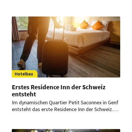
jährlichen Fortschrittsbericht Nachhaltigkeit
vorgestellt. Darin zeigt das Unternehmen,
welche Maßnahmen es konkret umgesetzt hat
und stellt ambitionierte Ziele für 2024 vor.
Hotelbau
Erstes Residence Inn der Schweiz
entsteht
Im dynamischen Quartier Petit Saconnex in Genf
entsteht das erste Residence Inn der Schweiz.
Das Extended Stay Hotel soll über hundert
Studios verfügen und 2024 eröffnen.