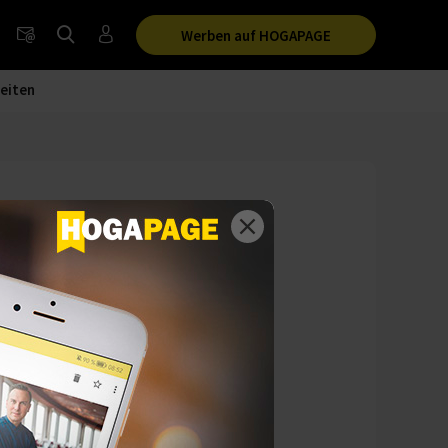
Werben auf HOGAPAGE
eiten
es 2024“
en Deutschen
hhaltigkeit
iven Maßnahmen und