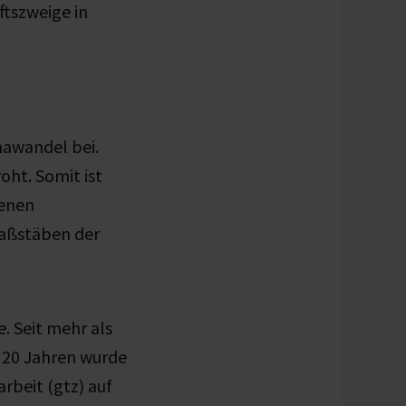
ftszweige in
mawandel bei.
oht. Somit ist
genen
Maßstäben der
. Seit mehr als
r 20 Jahren wurde
beit (gtz) auf