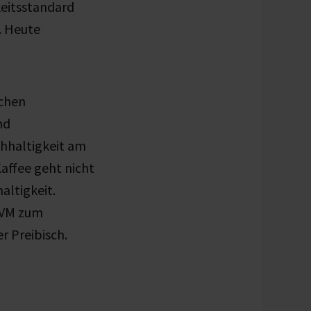
keitsstandard
. Heute
schen
nd
hhaltigkeit am
affee geht nicht
altigkeit.
GVM zum
r Preibisch.