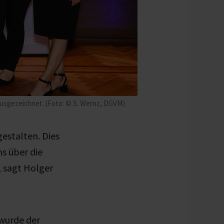
usgezeichnet. (Foto: © S. Wernz, DGVM)
gestalten. Dies
s über die
, sagt Holger
wurde der