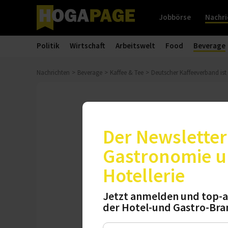
Jobbörse
Nachri
Politik
Wirtschaft
Arbeitswelt
Food
Beverage
Nachrichten
Beverage
Kaffee & Tee
Deutscher Kaffeeverband ist
Auszeichnung
Deutscher Ka
Der Newsletter 
Gastronomie 
Die Deutsche Gese
Hotellerie
Kaffeeverband zum 
ausgezeichnet. Di
Jetzt anmelden und top-a
Strategien des Ver
der Hotel-und Gastro-Bra