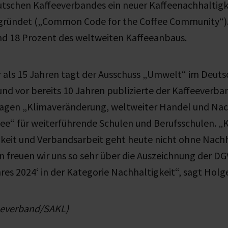
eutschen Kaffeeverbandes ein neuer Kaffeenachhaltig
gründet („Common Code for the Coffee Community“)
rund 18 Prozent des weltweiten Kaffeeanbaus.
r als 15 Jahren tagt der Ausschuss „Umwelt“ im Deut
nd vor bereits 10 Jahren publizierte der Kaffeeverba
agen „Klimaveränderung, weltweiter Handel und Nac
fee“ für weiterführende Schulen und Berufsschulen. „K
keit und Verbandsarbeit geht heute nicht ohne Nachh
 freuen wir uns so sehr über die Auszeichnung der D
res 2024‘ in der Kategorie Nachhaltigkeit“, sagt Holge
eeverband/SAKL)