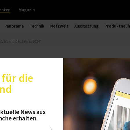
chten
Magazin
Panorama
Technik
Netzwelt
Ausstattung
Produktneuh
 „Verband des Jahres 2024“
ffeeverband ist „Verband des Jahr
für die
und
llschaft für Verbandsmanagement (DGVM) hat d
„Verband des Jahres 2024“ in der Kategorie Nac
e Jury zeigte sich beeindruckt von den innovat
ktuelle News aus
bandes im Bereich Nachhaltigkeit.
nche erhalten.