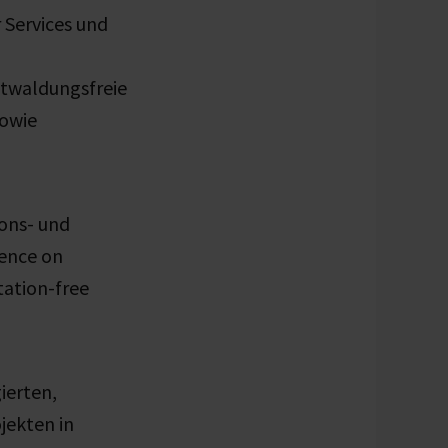
 Services und
ntwaldungsfreie
owie
ons- und
rence on
ation-free
ierten,
jekten in