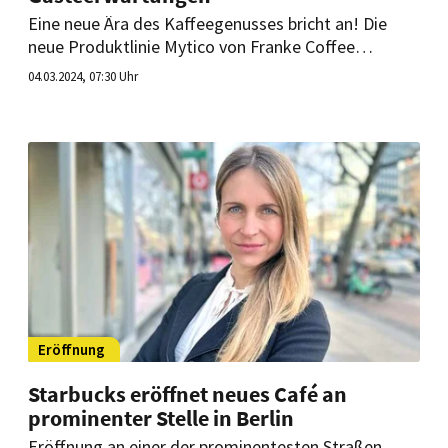
Eine neue Ära des Kaffeegenusses bricht an! Die
neue Produktlinie Mytico von Franke Coffee
Systems definiert das traditionelle Kaffeeerlebnis
04.03.2024, 07:30 Uhr
neu. Indem sie modernes Design mit hoher
Funktionalität vereint, schafft sie unvergessliche
Kaffeemomente, die Gäste zum Wiederkommen
bewegen.
Eröffnung
Starbucks eröffnet neues Café an
prominenter Stelle in Berlin
Eröffnung an einer der prominentesten Straßen