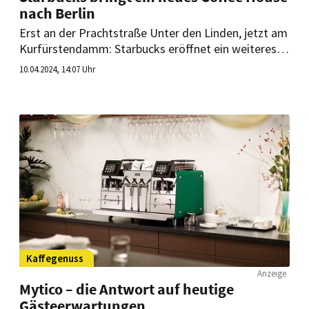
nach Berlin
Erst an der Prachtstraße Unter den Linden, jetzt am
Kurfürstendamm: Starbucks eröffnet ein weiteres
neues Coffee House in Berlin. Es soll voraussichtlich
10.04.2024, 14:07 Uhr
Ende April eröffnet werden.
Kaffegenuss
Anzeige
Mytico – die Antwort auf heutige
Gästeerwartungen