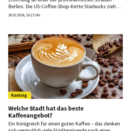
Berlins: Die US-Coffee-Shop-Kette Starbucks zieht in
die Prachtstraße Unter den Linden. Dort eröffnet sie
26.02.2024, 10:13 Uhr
ein neues Café.
Ranking
Welche Stadt hat das beste
Kaffeeangebot?
Ein Königreich für einen guten Kaffee – das denken
sich vermutlich viele Städtereisende nach einer