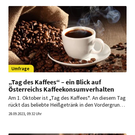
Umfrage
„Tag des Kaffees“ – ein Blick auf
Österreichs Kaffeekonsumverhalten
Am 1. Oktober ist „Tag des Kaffees“. An diesem Tag
rückt das beliebte Heißgetränk in den Vordergrund.
Doch wie angesagt ist es eigentlich in Österreich?
28.09.2023, 09:32 Uhr
Eine aktuelle Umfrage gibt Einblicke in
das Kaffeekonsumverhalten der Österreicher.