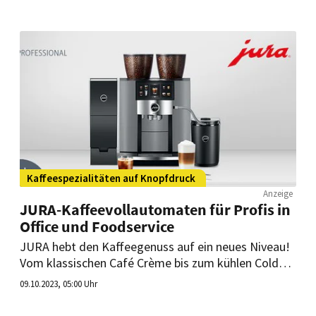
Heißgetränk – auch in der Gastronomie.
Kaffeespezialitäten auf Knopfdruck
Anzeige
JURA-Kaffeevollautomaten für Profis in
Office und Foodservice
JURA hebt den Kaffeegenuss auf ein neues Niveau!
Vom klassischen Café Crème bis zum kühlen Cold
Brew – die innovativen Vollautomaten von JURA
09.10.2023, 05:00 Uhr
revolutionieren nicht nur das Geschmackserlebnis,
sondern auch den Bezahl- und Verwaltungsprozess.