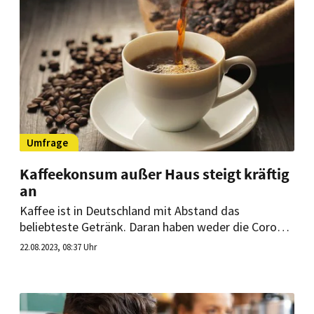
Umfrage
Kaffeekonsum außer Haus steigt kräftig
an
Kaffee ist in Deutschland mit Abstand das
beliebteste Getränk. Daran haben weder die Corona-
Pandemie noch die gestiegenen Preise etwas
22.08.2023, 08:37 Uhr
geändert. Der Kaffeekonsum außer Haus schnellt
weiter in die Höhe.