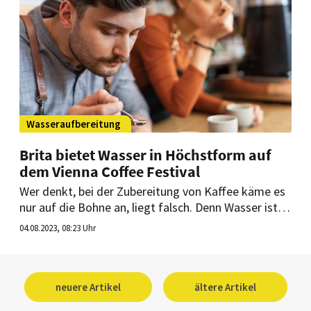
Wasseraufbereitung
Brita bietet Wasser in Höchstform auf
dem Vienna Coffee Festival
Wer denkt, bei der Zubereitung von Kaffee käme es
nur auf die Bohne an, liegt falsch. Denn Wasser ist
die zweite essenzielle Zutat eines vollendeten
04.08.2023, 08:23 Uhr
Kaffeegetränks. Es hat die Eigenschaft, das Aroma
perfekt werden zu lassen – allerdings nur, wenn die
Mineralienzusammensetzung genau ausbalanciert
ist. Wie das gelingt, zeigt Brita beim Vienna Coffee
neuere Artikel
ältere Artikel
Festival.