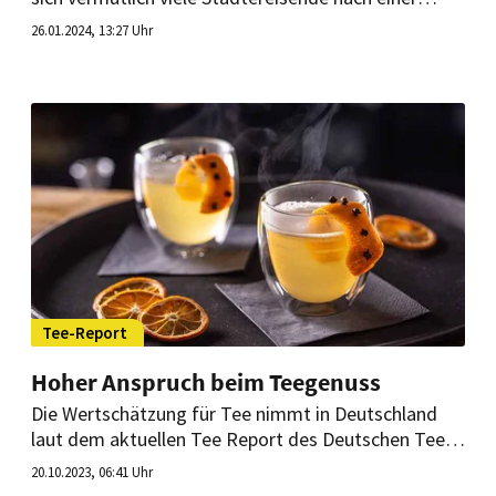
langen Tour durch die City. Doch welche Stadt bietet
26.01.2024, 13:27 Uhr
eigentlich das beste Kaffeeangebot?
Tee-Report
Hoher Anspruch beim Teegenuss
Die Wertschätzung für Tee nimmt in Deutschland
laut dem aktuellen Tee Report des Deutschen Tee &
Kräutertee Verbands immer mehr zu. Damit einher
20.10.2023, 06:41 Uhr
gehen höhere Ansprüche der Teefans an das