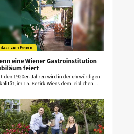
nlass zum Feiern
enn eine Wiener Gastroinstitution
biläum feiert
it den 1920er-Jahren wird in der ehrwürdigen
kalität, im 15. Bezirk Wiens dem leiblichen
hle seiner Gäste gedient. Fast 80 Jahre lang
r hier das Weinhaus Kraft beheimatet, bevor
 nach einigen kurzen Intermezzi zum Hawidere
rde. Jetzt feiert die Wiener Institution
biläum.