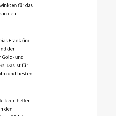
winkten für das
k in den
bias Frank (im
and der
r Gold- und
s. Das ist für
Film und besten
ade beim hellen
an den