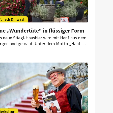
ünsch Dir was!
ine „Wundertüte“ in flüssiger Form
s neue Stiegl-Hausbier wird mit Hanf aus dem
rgenland gebraut. Unter dem Motto „Hanf &
pfen“ vereint Stiegl jetzt gleich zwei
nfgewächse zu einer bierigen „Wundertüte“.
ierkultur