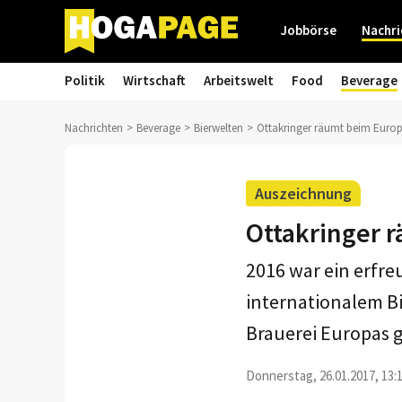
Jobbörse
Nachri
Politik
Wirtschaft
Arbeitswelt
Food
Beverage
Nachrichten
Beverage
Bierwelten
Ottakringer räumt beim Europ
Auszeichnung
Ottakringer 
2016 war ein erfre
internationalem B
Brauerei Europas 
Donnerstag, 26.01.2017, 13: