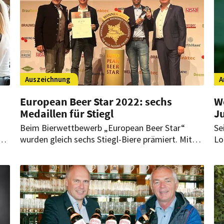
Auszeichnung
A
European Beer Star 2022: sechs
W
Medaillen für Stiegl
Ju
Beim Bierwettbewerb „European Beer Star“
Se
chs
wurden gleich sechs Stiegl-Biere prämiert. Mit
Lo
diesem Ergebnis waren die Salzburger die
Wo
r
erfolgreichste Brauerei Österreichs sowie die
wa
drittbeste Brauerei des diesjährigen European
es
Beer Star Contests.
wu
Ju