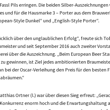
Fassl Pils erringen. Die beiden Silber-Auszeichnungen 
es und für die Hausmarke 3 – Porter aus dem Brauwer
opean-Style Dunkel“ und „English-Style Porter“.
ücklich über den unglaublichen Erfolg“, freute sich To
aumeister und seit September 2016 auch zweiter Vorst
erei über die Auszeichnung. „Beim European Beer Sta
zu gewinnen, ist Ziel jedes ambitionierten Braumeister
n bei der Oscar-Verleihung den Preis für den besten 
 abräumen.“
tthias Ortner (l.) war über diesen Sieg erfreut: „Ger
ie Konkurrenz enorm hoch und die Erwartungshaltung 