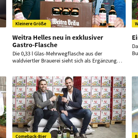
Kleinere Größe
W
Weitra Helles neu in exklusiver
E
Gastro-Flasche
Da
Bu
Die 0,33 l Glas-Mehrwegflasche aus der
Ho
waldviertler Brauerei sieht sich als Ergänzung
Ha
zum Angebot an frischgezapftem Bier sowie im
en.
Event- und Cateringbereich.
Comeback-Bier
B