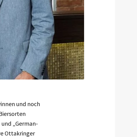
ewinnen und noch
Biersorten
r“ und „German-
re Ottakringer