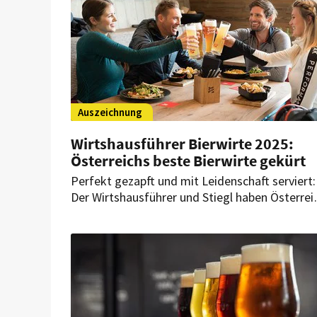
Auszeichnung
Wirtshausführer Bierwirte 2025:
Österreichs beste Bierwirte gekürt
Perfekt gezapft und mit Leidenschaft serviert:
Der Wirtshausführer und Stiegl haben Österrei
beste Bierwirte 2025 ausgezeichnet.
Gastronomen, die besonders um die Pflege de
Bierkultur bemüht sind, wurden dabei geehrt.