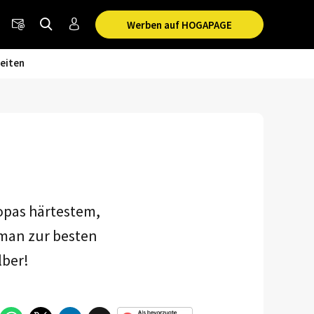
Werben auf HOGAPAGE
eiten
ropas härtestem,
man zur besten
lber!