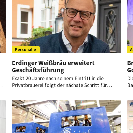
Personalie
A
Erdinger Weißbräu erweitert
B
Geschäftsführung
G
Exakt 20 Jahre nach seinem Eintritt in die
Di
m
Privatbrauerei folgt der nächste Schritt für
Ba
Werner Brombachs Vertrauten: Peter Jonas wird
in
neuer Geschäftsführer Recht, Personal und
Pr
ebe
Organisation bei der Privatbrauerei Erdinger
Lä
Weißbräu Werner Brombach GmbH.