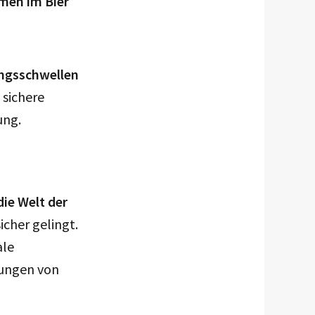
men im Bier
ungsschwellen
 sichere
ung.
ie Welt der
icher gelingt.
ale
tungen von