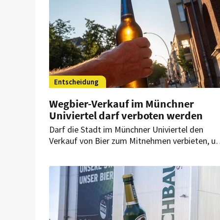
Entscheidung
Wegbier-Verkauf im Münchner
Univiertel darf verboten werden
Darf die Stadt im Münchner Univiertel den
Verkauf von Bier zum Mitnehmen verbieten, u
Anwohner zu schützen? Dazu hat das
Verwaltungsgericht München ein Urteil
verkündet – mit direkter Bedeutung für Betri
mit spätem Außer-Haus-Verkauf.