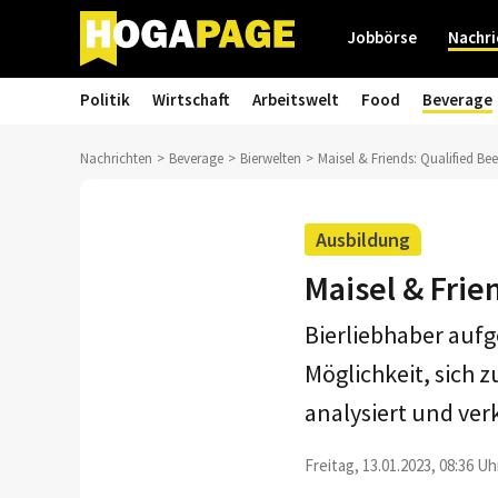
Jobbörse
Nachri
Politik
Wirtschaft
Arbeitswelt
Food
Beverage
Nachrichten
Beverage
Bierwelten
Maisel & Friends: Qualified Be
Ausbildung
Maisel & Frie
Bierliebhaber aufg
Möglichkeit, sich 
analysiert und ver
Freitag, 13.01.2023, 08:36 Uh