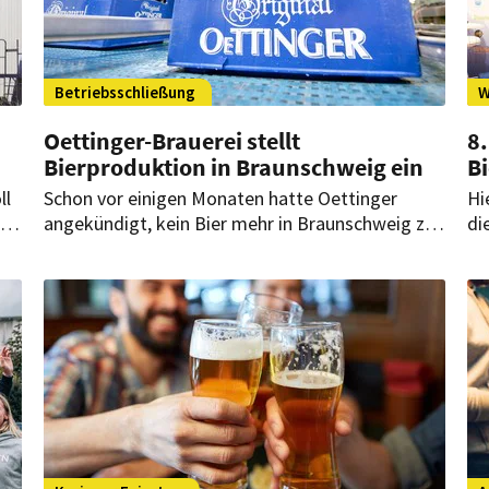
Betriebsschließung
W
Oettinger-Brauerei stellt
8.
Bierproduktion in Braunschweig ein
B
ll
Schon vor einigen Monaten hatte Oettinger
Hi
ch
angekündigt, kein Bier mehr in Braunschweig zu
di
ze
produzieren. Die Gewerkschaft wehrte sich –
au
jedoch ohne Erfolg. Das Aus kommt früher als
zu
erwartet.