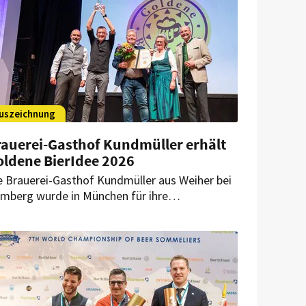
uszeichnung
rauerei-Gasthof Kundmüller erhält
oldene BierIdee 2026
e Brauerei-Gasthof Kundmüller aus Weiher bei
mberg wurde in München für ihre
ternationalen Collaboration Brews geehrt. Das
ogramm umfasst fünf Partnerschaften in vier
ndern und auf drei Kontinenten.