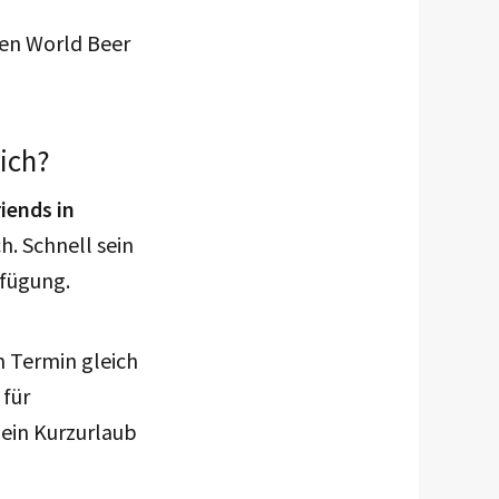
den World Beer
ich?
iends in
h. Schnell sein
rfügung.
m Termin gleich
 für
 ein Kurzurlaub