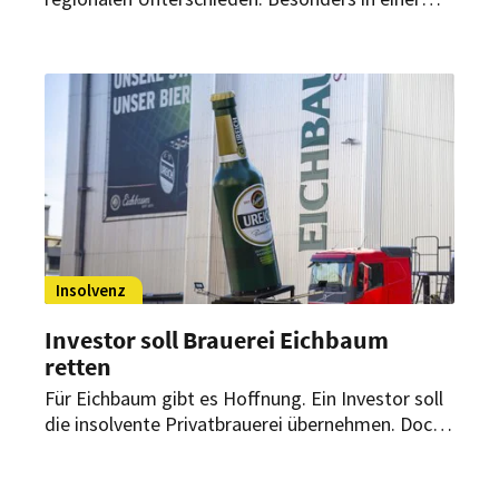
Stadt gab es einer Datenanalyse zufolge einen
starken Preissprung. Was die Entwicklung für
Preise, Kalkulation und Gästeverhalten bedeutet.
Insolvenz
Investor soll Brauerei Eichbaum
retten
Für Eichbaum gibt es Hoffnung. Ein Investor soll
die insolvente Privatbrauerei übernehmen. Doch
der Preis ist hoch: Ein Großteil der Arbeitsplätze
steht auf dem Spiel.