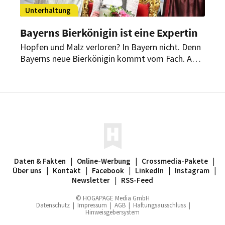
Unterhaltung
Bayerns Bierkönigin ist eine Expertin
Hopfen und Malz verloren? In Bayern nicht. Denn
Bayerns neue Bierkönigin kommt vom Fach. Am
Abend des 24. Mai 2023 konnte sie sich gegen
ihre fünf Konkurrentinnen durchsetzen.
Daten & Fakten
|
Online-Werbung
|
Crossmedia-Pakete
|
Über uns
|
Kontakt
|
Facebook
|
LinkedIn
|
Instagram
|
Newsletter
|
RSS-Feed
© HOGAPAGE Media GmbH
Datenschutz
|
Impressum
|
AGB
|
Haftungsausschluss
|
Hinweisgebersystem