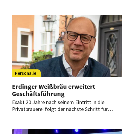
Anwohner zu schützen? Dazu hat das
Verwaltungsgericht München ein Urteil
verkündet – mit direkter Bedeutung für Betriebe
mit spätem Außer-Haus-Verkauf.
Personalie
Erdinger Weißbräu erweitert
Geschäftsführung
Exakt 20 Jahre nach seinem Eintritt in die
Privatbrauerei folgt der nächste Schritt für
Werner Brombachs Vertrauten: Peter Jonas wird
neuer Geschäftsführer Recht, Personal und
Organisation bei der Privatbrauerei Erdinger