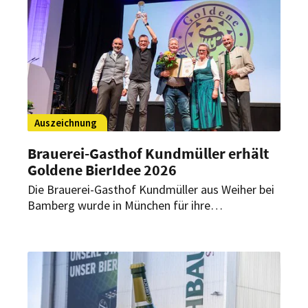
Weißbräu Werner Brombach GmbH.
Auszeichnung
Brauerei-Gasthof Kundmüller erhält
Goldene BierIdee 2026
Die Brauerei-Gasthof Kundmüller aus Weiher bei
Bamberg wurde in München für ihre
internationalen Collaboration Brews geehrt. Das
Programm umfasst fünf Partnerschaften in vier
Ländern und auf drei Kontinenten.