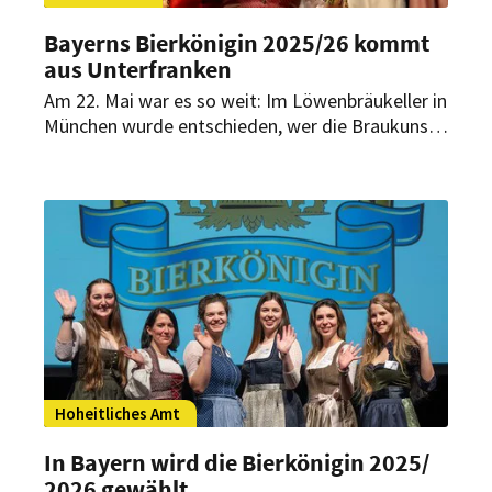
Bayerns Bierkönigin 2025/
26 kommt
aus Unterfranken
Am 22. Mai war es so weit: Im Löwenbräukeller in
München wurde entschieden, wer die Braukunst
des Freistaats bei zahlreichen Veranstaltungen
im In- wie Ausland repräsentieren soll. Sechs
Kandidatinnen standen zur Wahl. Wer ist die neue
bayerische Bierkönigin?
Hoheitliches Amt
In Bayern wird die Bierkönigin 2025/
2026 gewählt