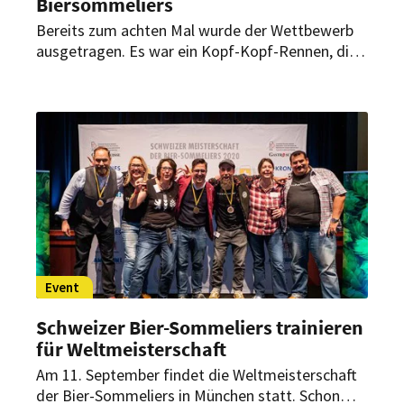
Biersommeliers
Bereits zum achten Mal wurde der Wettbewerb
ausgetragen. Es war ein Kopf-Kopf-Rennen, die
hochkarätig besetzte Jury kam aber zu einem
eindeutigen Ergebnis: Léon Rodenburg aus den
Niederlanden wurde am 14. September 2025 zum
Weltmeister der Biersommeliers gekürt.
Event
Schweizer Bier-Sommeliers trainieren
für Weltmeisterschaft
Am 11. September findet die Weltmeisterschaft
der Bier-Sommeliers in München statt. Schon