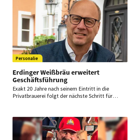
mit spätem Außer-Haus-Verkauf.
Personalie
Erdinger Weißbräu erweitert
Geschäftsführung
Exakt 20 Jahre nach seinem Eintritt in die
Privatbrauerei folgt der nächste Schritt für
Werner Brombachs Vertrauten: Peter Jonas wird
neuer Geschäftsführer Recht, Personal und
Organisation bei der Privatbrauerei Erdinger
Weißbräu Werner Brombach GmbH.