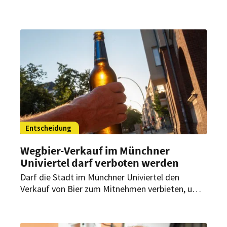
Ende August trafen sich die sieben besten Bier-
Sommeliers der Schweiz zum Training. Dabei
stand die Vorstellung spezieller Biere auf dem
Programm.
Entscheidung
Wegbier-Verkauf im Münchner
Univiertel darf verboten werden
Darf die Stadt im Münchner Univiertel den
Verkauf von Bier zum Mitnehmen verbieten, um
Anwohner zu schützen? Dazu hat das
Verwaltungsgericht München ein Urteil
verkündet – mit direkter Bedeutung für Betriebe