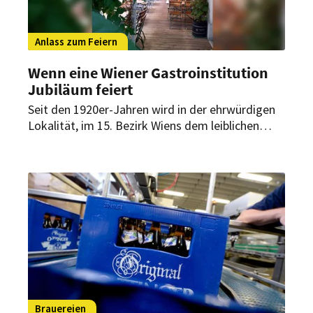
Anlass zum Feiern
Wenn eine Wiener Gastroinstitution
Jubiläum feiert
Seit den 1920er-Jahren wird in der ehrwürdigen
Lokalität, im 15. Bezirk Wiens dem leiblichen
Wohle seiner Gäste gedient. Fast 80 Jahre lang
war hier das Weinhaus Kraft beheimatet, bevor
es nach einigen kurzen Intermezzi zum Hawidere
wurde. Jetzt feiert die Wiener Institution
Jubiläum.
Brauereien