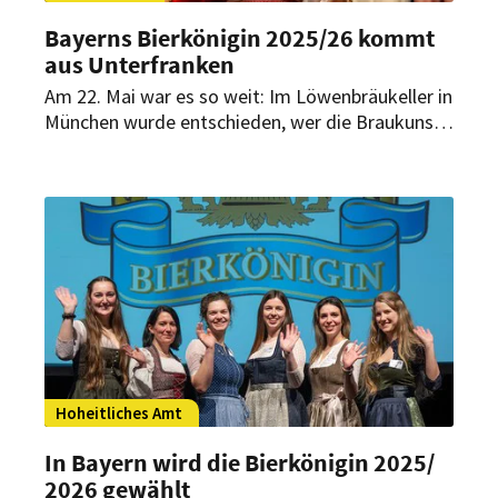
Bayerns Bierkönigin 2025/
26 kommt
aus Unterfranken
Am 22. Mai war es so weit: Im Löwenbräukeller in
München wurde entschieden, wer die Braukunst
des Freistaats bei zahlreichen Veranstaltungen
im In- wie Ausland repräsentieren soll. Sechs
Kandidatinnen standen zur Wahl. Wer ist die neue
bayerische Bierkönigin?
Hoheitliches Amt
In Bayern wird die Bierkönigin 2025/
2026 gewählt