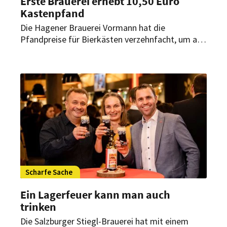
Erste Brauerei erhebt 10,50 Euro
Kastenpfand
Die Hagener Brauerei Vormann hat die
Pfandpreise für Bierkästen verzehnfacht, um auf
dem Markt überleben zu können. Die Ursache
läge an den Großhändlern, die bei zu wenig
Pfand auf die Rückgabe verzichten würden.
Scharfe Sache
Ein Lagerfeuer kann man auch
trinken
Die Salzburger Stiegl-Brauerei hat mit einem