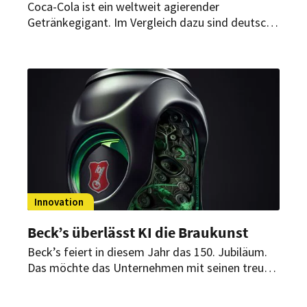
Coca-Cola ist ein weltweit agierender
Getränkegigant. Im Vergleich dazu sind deutsche
Brauereien Zwerge. Das hält sie aber nicht davon
ab, dem Riesen die Stirn zu bieten.
Innovation
Beck’s überlässt KI die Braukunst
Beck’s feiert in diesem Jahr das 150. Jubiläum.
Das möchte das Unternehmen mit seinen treuen
Fans feiern und bringt zum 12. April 2023 ein
limitiertes Bier auf den Markt, das es in sich hat.