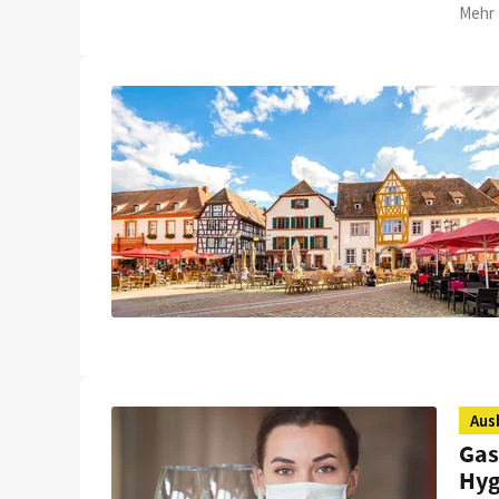
Mehr 
Aus
Gas
Hyg