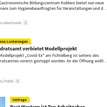
Gastronomische Bildungszentrum Koblenz bietet nun neue
nare zum Hygienebeauftragten für Veranstaltungen und da
gewerbe sowie den Zertifikatslehrgang Spezialist für
enemanagement an.
zu Arbeitswelt
ona-Lockerungen
dratsamt verbietet Modellprojekt
Modellprojekt „Covid-Ex“ am Fichtelberg ist seitens des
ratsamtes vorerst gestoppt worden. An der Öffnung wollte
 mehr als 60 Unternehmen in Oberwiesenthal beteiligen.
zu Politik
Umfrage
Best Western ist Top Arbeitgeber