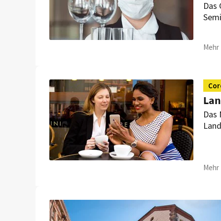
Das 
Semi
Gast
Hygi
Mehr 
Cor
Lan
Das 
Land
sich
Mehr 