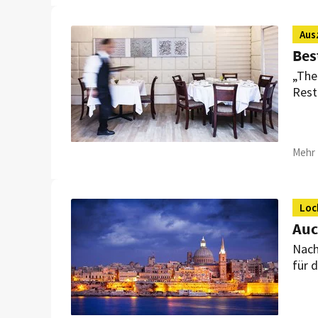
Aus
Bes
„The
Rest
Über
Küch
Mehr 
Loc
Auc
Nach
für 
star