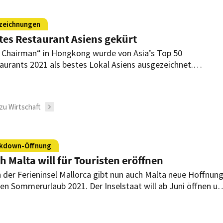
zeichnungen
tes Restaurant Asiens gekürt
 Chairman“ in Hongkong wurde von Asia’s Top 50
aurants 2021 als bestes Lokal Asiens ausgezeichnet.
zeugt hat die Jury vor allem die authentisch kantonesische
e.
zu Wirtschaft
kdown-Öffnung
h Malta will für Touristen eröffnen
 der Ferieninsel Mallorca gibt nun auch Malta neue Hoffnun
den Sommerurlaub 2021. Der Inselstaat will ab Juni öffnen u
tet dafür eine große Tourismus-Offensive.