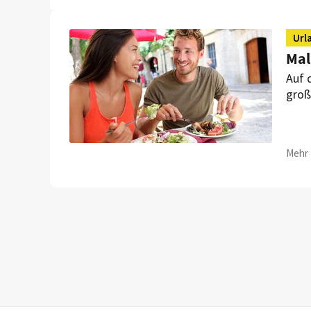
Url
Mal
Auf 
groß
in P
Mehr 