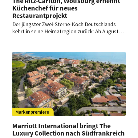
The Ritz-Carlton, Wolfsburg ernennt
Küchenchef für neues
Restaurantprojekt
Der jüngster Zwei-Sterne-Koch Deutschlands
kehrt in seine Heimatregion zurück: Ab August
übernimmt Luis Hendricks als Küchenchef die
kulinarische Leitung eines neuen
Restaurantprojekts im The Ritz-Carlton,
Wolfsburg.
Markenpremiere
Marriott International bringt The
Luxury Collection nach Südfrankreich