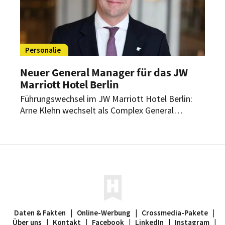
Personalie
Neuer General Manager für das JW
Marriott Hotel Berlin
Führungswechsel im JW Marriott Hotel Berlin:
Arne Klehn wechselt als Complex General
Manager nach Hamburg. Die Leitung des Hotels
am Tiergarten übernimmt künftig ein erfahrener
Hotelier mit über 25 Jahren internationale
Erfahrung in der gehobenen Hotellerie.
Daten & Fakten
|
Online-Werbung
|
Crossmedia-Pakete
|
Über uns
|
Kontakt
|
Facebook
|
LinkedIn
|
Instagram
|