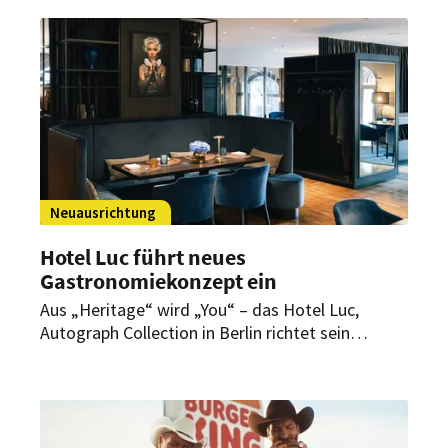
Betreibergesellschaft hat offenbar Insolvenz
beantragt.
Neuausrichtung
Hotel Luc führt neues
Gastronomiekonzept ein
Aus „Heritage“ wird „You“ – das Hotel Luc,
Autograph Collection in Berlin richtet sein
gastronomisches Angebot neu aus. Vorgesehen
ist ein flexibles Konzept, das Restaurant, Bar und
sozialen Treffpunkt miteinander verbinden soll.