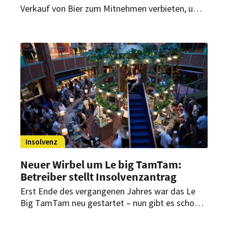
Verkauf von Bier zum Mitnehmen verbieten, um
Anwohner zu schützen? Dazu hat das
Verwaltungsgericht München ein Urteil
verkündet – mit direkter Bedeutung für Betriebe
mit spätem Außer-Haus-Verkauf.
Insolvenz
Neuer Wirbel um Le big TamTam:
Betreiber stellt Insolvenzantrag
Erst Ende des vergangenen Jahres war das Le
Big TamTam neu gestartet – nun gibt es schon
wieder Probleme rund um den Food-Markt im
Hamburger Hanseviertel. Die