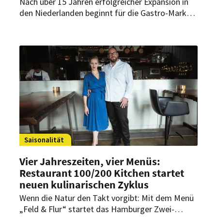
Nach über 15 Jahren erfolgreicher Expansion in
den Niederlanden beginnt für die Gastro-Marke
ein neues Kapitel. Am Wochenende hat Zusje sein
erstes Restaurant außerhalb der eigenen
Landesgrenzen an den Start gebracht.
Saisonalität
Vier Jahreszeiten, vier Menüs:
Restaurant 100/
200 Kitchen startet
neuen kulinarischen Zyklus
Wenn die Natur den Takt vorgibt: Mit dem Menü
„Feld & Flur“ startet das Hamburger Zwei-