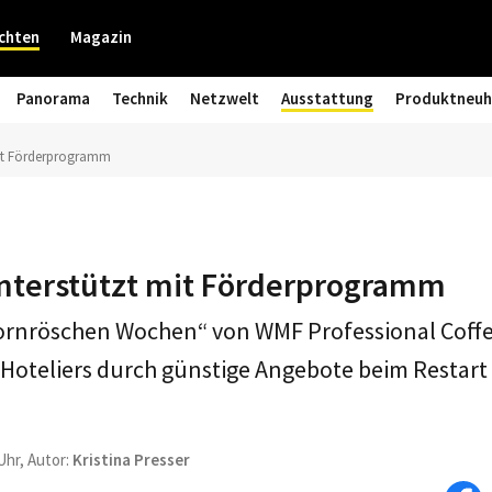
chten
Magazin
Panorama
Technik
Netzwelt
Ausstattung
Produktneuh
it Förderprogramm
terstützt mit Förderprogramm
ornröschen Wochen“ von WMF Professional Coffe
oteliers durch günstige Angebote beim Restart 
Uhr, Autor:
Kristina Presser