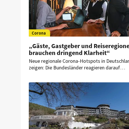
Corona
„Gäste, Gastgeber und Reiseregion
brauchen dringend Klarheit“
Neue regionale Corona-Hotspots in Deutschla
zeigen: Die Bundesländer reagieren darauf
uneinheitlich und nach eigenem Dafürhalten. D
stiftet Verwirrung, vor allem bei Urlaubern und
Mitarbeitern aus dem Gastgewerbe.