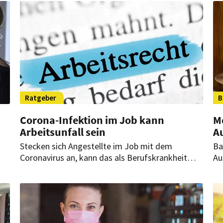
Ratgeber
B
Corona-Infektion im Job kann
Mo
Arbeitsunfall sein
A
Stecken sich Angestellte im Job mit dem
Ba
Coronavirus an, kann das als Berufskrankheit
Au
oder Arbeitsunfall gelten. Das bringt spezielle
di
Leistungen mit sich. Doch je nach Beruf müssen
st
zunächst Hürden genommen werden.
ve