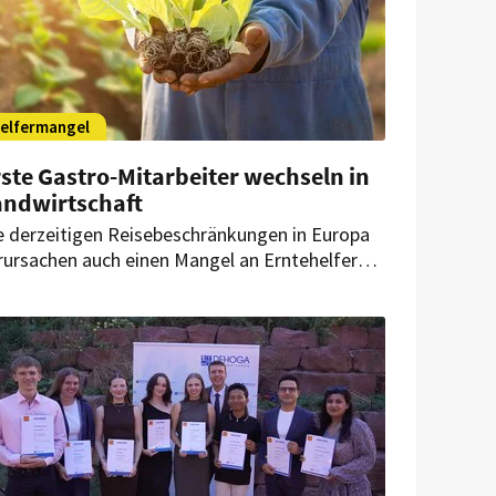
elfermangel
ste Gastro-Mitarbeiter wechseln in
andwirtschaft
e derzeitigen Reisebeschränkungen in Europa
rursachen auch einen Mangel an Erntehelfern.
tzt wendet sich erstmals ein Land an das
stgewerbe…