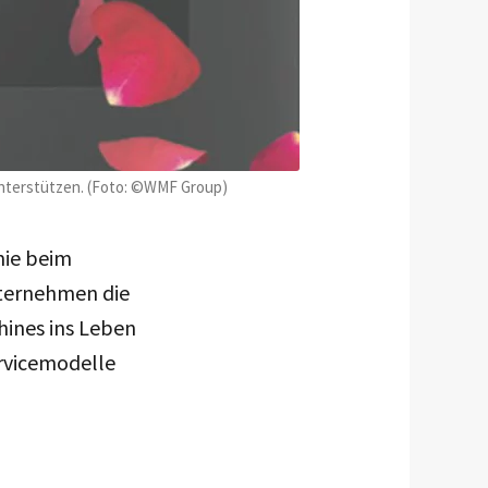
nterstützen. (Foto: ©WMF Group)
mie beim
ternehmen die
ines ins Leben
ervicemodelle