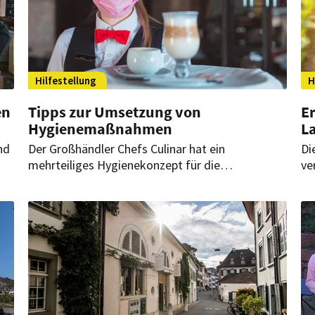
Hilfestellung
H
en
Tipps zur Umsetzung von
Er
Hygienemaßnahmen
L
nd
Der Großhändler Chefs Culinar hat ein
Di
mehrteiliges Hygienekonzept für die
ve
as
Gastronomie und Hotellerie erstellt – darunter
Je
praktische Checklisten und ein Hygienehandbuch.
Ga