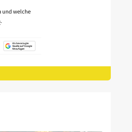
n und welche
n
.