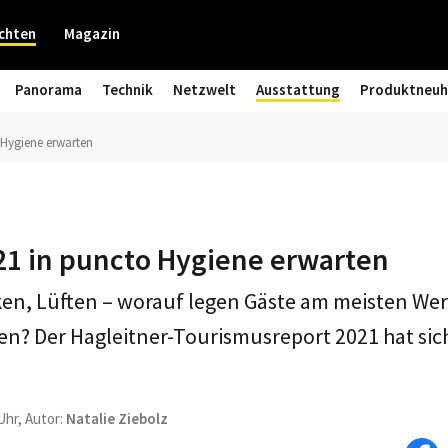
chten
Magazin
Panorama
Technik
Netzwelt
Ausstattung
Produktneuh
 Hygiene erwarten
21 in puncto Hygiene erwarten
en, Lüften – worauf legen Gäste am meisten Wer
 Der Hagleitner-Tourismusreport 2021 hat sich
Uhr, Autor:
Natalie Ziebolz