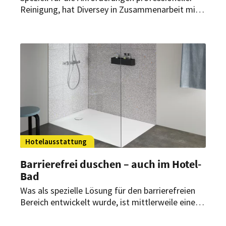
Reinigung, hat Diversey in Zusammenarbeit mit
bewährten Unilever Marken eine vollständige
Palette an professionellen Reinigungsprodukten
entwickelt: Das Pro Formula Programm bietet
hervorragende Reinigungsergebnisse bei der
ersten Anwendung.
Hotelausstattung
Barrierefrei duschen – auch im Hotel-
Bad
Was als spezielle Lösung für den barrierefreien
Bereich entwickelt wurde, ist mittlerweile eine
komfortable Standardlösung – auch im
modernen Hotel-Bad: die bodenebene, ohne