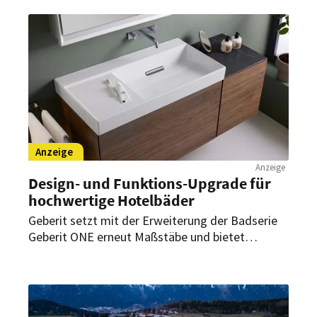
Stolperfalle ausgeführte Duschfläche. Viele
Gründe sprechen dafür, den Duschbereich
schwellenfrei mit dem Boden auszuführen.
Anzeige
Anzeige
Design- und Funktions-Upgrade für
hochwertige Hotelbäder
Geberit setzt mit der Erweiterung der Badserie
Geberit ONE erneut Maßstäbe und bietet
vielseitige Möglichkeiten Hotelbäder
auszustatten. Neue Waschtisch-Designs mit
modularem Möbelkonzept ermöglichen die
individuelle Gestaltung des Waschplatzes.