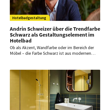
Hotelbadgestaltung
Andrin Schweizer über die Trendfarbe
Schwarz als Gestaltungselement im
Hotelbad
Ob als Akzent, Wandfarbe oder im Bereich der
Möbel – die Farbe Schwarz ist aus modernen
Wohn- und Hotelkonzepten aktuell nicht
wegzudenken. In einem Interview erläutert der
Züricher Architekt Andrin Schweizer die
Bedeutung der Farbe in der Raumgestaltung und
verrät, wie sie sich bei Bad-Entwürfen gekonnt
einsetzen lässt.