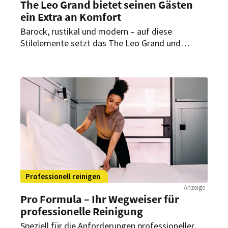
The Leo Grand bietet seinen Gästen
ein Extra an Komfort
Barock, rustikal und modern – auf diese
Stilelemente setzt das The Leo Grand und
schafft dadurch ein unverwechselbares
Interieur. Das außergewöhnliche
Gestaltungskonzept zieht sich durch alle
Bereiche des Hauses – auch bis in die Bäder.
Damit bietet das Hotel seinen Gästen ein
ganzheitliches Luxuserlebnis.
Professionell reinigen
Anzeige
Pro Formula – Ihr Wegweiser für
professionelle Reinigung
Speziell für die Anforderungen professioneller