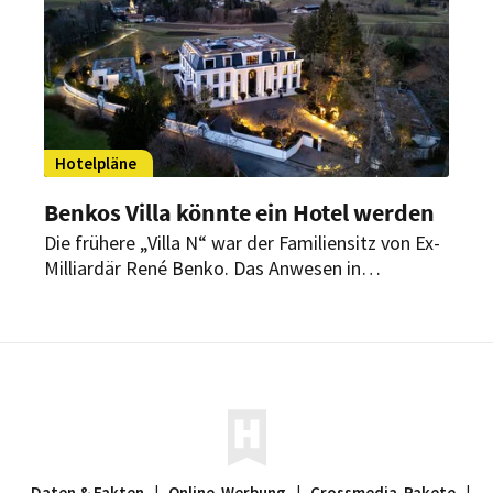
Hotelpläne
Benkos Villa könnte ein Hotel werden
Die frühere „Villa N“ war der Familiensitz von Ex-
Milliardär René Benko. Das Anwesen in
Innsbruck-Igls gehört zur Insolvenzmasse. Nun
wird geprüft, ob es künftig als Hotel genutzt
werden kann.
Daten & Fakten
|
Online-Werbung
|
Crossmedia-Pakete
|