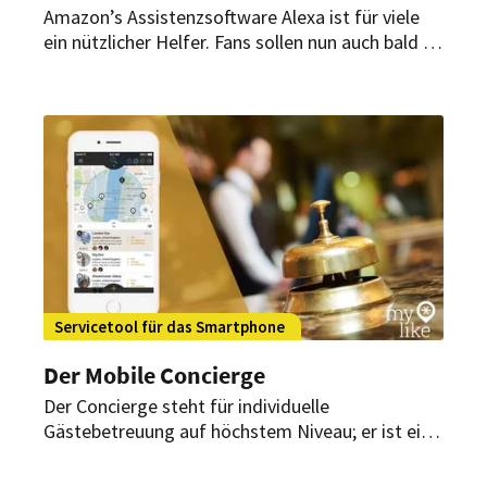
Amazon’s Assistenzsoftware Alexa ist für viele
ein nützlicher Helfer. Fans sollen nun auch bald in
Hotels Sprachbefehle erteilen können, denn
Amazon nimmt das Gastgewerbe mit einer
neuen Plattform ins Visier.
Servicetool für das Smartphone
Der Mobile Concierge
Der Concierge steht für individuelle
Gästebetreuung auf höchstem Niveau; er ist ein
Vertrauter auf Zeit. Was es scheinbar nur noch
in Grand-Hotels gibt, bringt die Travel-Tipp-