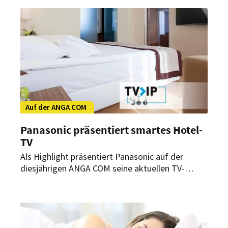
Plattform myLike jetzt auf die Smartphones der
Gäste.
Auf der ANGA COM
Panasonic präsentiert smartes Hotel-
TV
Als Highlight präsentiert Panasonic auf der
diesjährigen ANGA COM seine aktuellen TV-
Geräte, mit denen Hoteliers, Installateure,
Systemintegratoren und Krankenhausbetreiber
TV-Signale auf viele Geräte verteilen können –
und das kostengünstig und komfortabel.