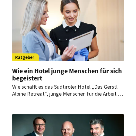
Ratgeber
Wie ein Hotel junge Menschen für sich
begeistert
Wie schafft es das Südtiroler Hotel „Das Gerstl
Alpine Retreat“, junge Menschen für die Arbeit in
der Hotellerie zu motivieren? Als jahrelanger
Begleiter der Unternehmerfamilie auf ihrem Weg
hin zur bedingungslosen Mitarbeiterorientierung
zeigt Helmut List, Führungsexperte und
Unternehmercoach von Kohl > Partner, worauf es
ankommt.