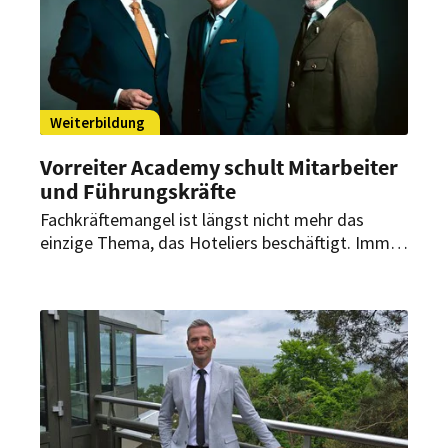
Weiterbildung
Vorreiter Academy schult Mitarbeiter
und Führungskräfte
Fachkräftemangel ist längst nicht mehr das
einzige Thema, das Hoteliers beschäftigt. Immer
häufiger entscheiden Führungsqualität und
Kommunikation darüber, ob Mitarbeiter bleiben,
Verantwortung übernehmen und ein Betrieb
zukunftsfähig bleibt. Die Vorreiter Academy
greift diese Themen mit Schulungen, Workshops
und Coachings für Mitarbeiter und
Führungskräfte auf.