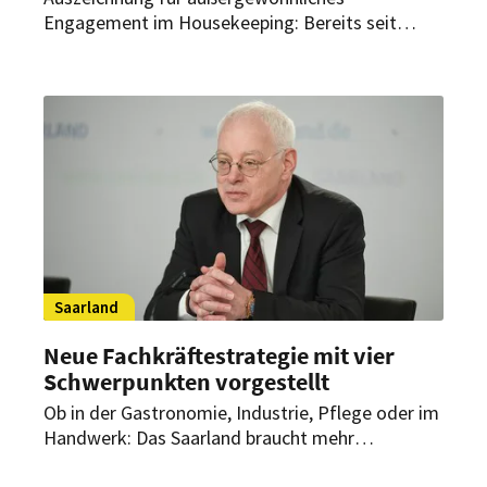
Engagement im Housekeeping: Bereits seit
mehreren Jahren werden besonders
hervorstechende Housekeeping-Fachkräfte mit
dem „Goldene Staubwedel“ geehrt. Dieses Jahr
konnte eine Executive Housekeeperin des
Ameron Luzern Hotel Flora
Saarland
Neue Fachkräftestrategie mit vier
Schwerpunkten vorgestellt
Ob in der Gastronomie, Industrie, Pflege oder im
Handwerk: Das Saarland braucht mehr
Fachkräfte. Zwei Minister haben Ideen