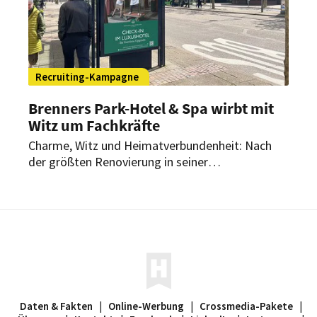
Recruiting-Kampagne
Brenners Park-Hotel & Spa wirbt mit
Witz um Fachkräfte
Charme, Witz und Heimatverbundenheit: Nach
der größten Renovierung in seiner
traditionsreichen Geschichte steht das Brenners
Park-Hotel & Spa kurz vor seiner
Wiedereröffnung. Um das Team für den Neustart
optimal aufzustellen, hat das renommierte
Grandhotel eine außergewöhnliche Recruiting-
Kampagne ins Leben gerufen.
Daten & Fakten
|
Online-Werbung
|
Crossmedia-Pakete
|