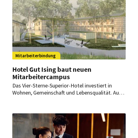
entwickelt, senkt Fluktuation und
Einarbeitungskosten. So wächst aus
kurzfristigen Diensten eine verlässliche
Kernmannschaft.
Mitarbeiterbindung
Hotel Gut Ising baut neuen
Mitarbeitercampus
Das Vier-Sterne-Superior-Hotel investiert in
Wohnen, Gemeinschaft und Lebensqualität. Auf
dem rund 170 Hektar großen Areal am Chiemsee
entstehen derzeit zwei neue Wohngebäude für
Auszubildende sowie Fach- und Führungskräfte.