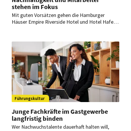
stehen im Fokus
Mit guten Vorsätzen gehen die Hamburger
Häuser Empire Riverside Hotel und Hotel Hafen
Hamburg ins neue Jahr. Insgesamt 220
Mitarbeiter beider Hotels nahmen an einer
Veranstaltung teil, die richtungsweisend für das
kommende Jahr sein soll.
Führungskultur
Junge Fachkräfte im Gastgewerbe
langfristig binden
Wer Nachwuchstalente dauerhaft halten will,