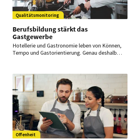
Qualitätsmonitoring
Berufsbildung stärkt das
Gastgewerbe
Hotellerie und Gastronomie leben von Können,
Tempo und Gastorientierung. Genau deshalb
entscheidet die Qualität der beruflichen Bildung
immer stärker über Service, Produktivität und
Fachkräftesicherung. Eine Debatte um
Qualitätsmonitoring zeigt, warum das Thema
für Arbeitgeber und Arbeitnehmer im
Gastgewerbe weit über klassische
Ausbildungspolitik hinausgeht.
Offenheit