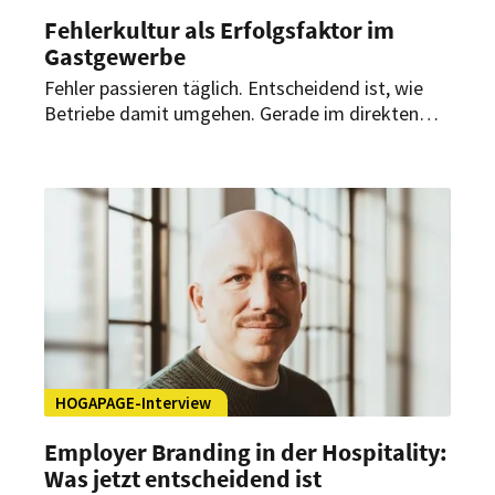
Fehlerkultur als Erfolgsfaktor im
Gastgewerbe
Fehler passieren täglich. Entscheidend ist, wie
Betriebe damit umgehen. Gerade im direkten
Gästekontakt wirken sich kleine Patzer sofort
auf Qualität, Stimmung im Team und
Bewertungen aus. Wer offen damit umgeht und
daraus lernt, verschafft sich klare Vorteile im
Wettbewerb um Mitarbeiter und Gäste.
HOGAPAGE-Interview
Employer Branding in der Hospitality:
Was jetzt entscheidend ist