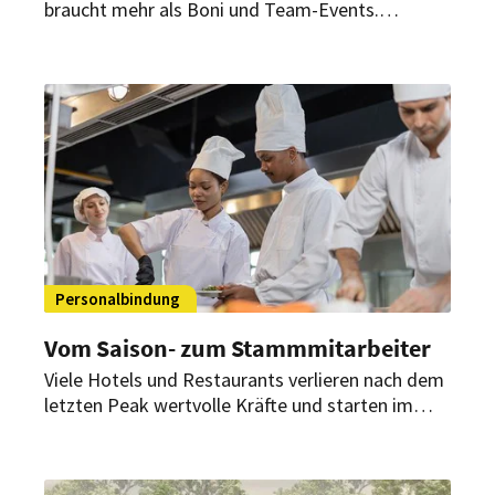
braucht mehr als Boni und Team-Events.
Entscheidend sind faire Bedingungen,
verlässliche Dienste, echte Perspektiven und ein
Führungsstil, der Verantwortung ermöglicht,
ohne notwendige Regeln auszublenden.
Personalbindung
Vom Saison- zum Stammmitarbeiter
Viele Hotels und Restaurants verlieren nach dem
letzten Peak wertvolle Kräfte und starten im
nächsten Frühjahr wieder bei null. Wer Einsätze
verlängert, Qualifizierung fest einplant und in
schwächeren Monaten tragfähige Angebote