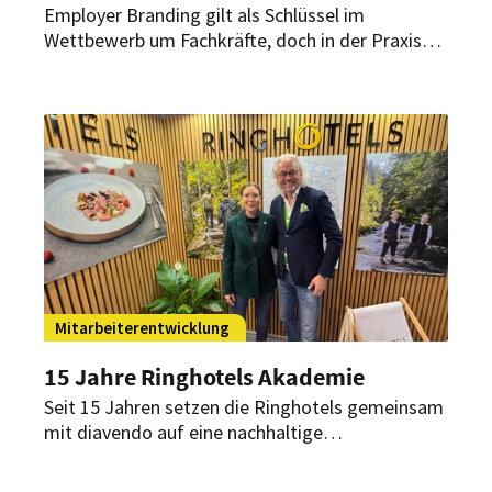
Employer Branding gilt als Schlüssel im
Wettbewerb um Fachkräfte, doch in der Praxis
hapert es oft an der Umsetzung. Im exklusiven
HOGAPAGE-Interview erklärt Experte Jörg
Schleburg, woran es liegt und wie Betriebe in
Gastronomie und Hotellerie gegensteuern
können.
Mitarbeiterentwicklung
15 Jahre Ringhotels Akademie
Seit 15 Jahren setzen die Ringhotels gemeinsam
mit diavendo auf eine nachhaltige
Mitarbeiterentwicklung. Die Ringhotels
Akademie soll dabei nicht nur den