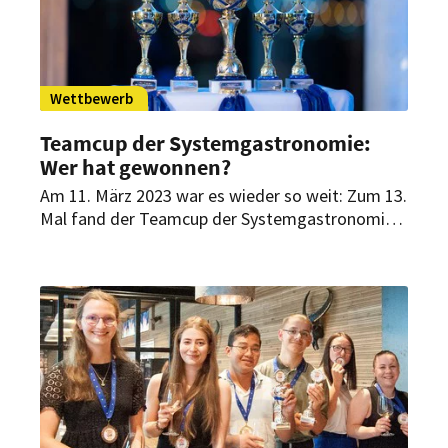
Wettbewerb
Teamcup der Systemgastronomie:
Wer hat gewonnen?
Am 11. März 2023 war es wieder so weit: Zum 13.
Mal fand der Teamcup der Systemgastronomie
statt. 100 Nachwuchskräfte aus ganz
Deutschland wetteiferten an der Beruflichen
Schule Elmshorn bei Hamburg um den Sieg.
Welche Herausforderungen gab es zu meistern
und wer holte den Sieg?