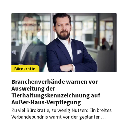
Branche. Auch in diesem Jahr entscheidet wieder
eine unabhängige Experten-Jury über die Vergabe
– diesmal bringt auch die Chefredakteurin von
HOGAPAGE ihre Branchenexpertise in das
Gremium mit ein.
Bürokratie
Branchenverbände warnen vor
Ausweitung der
Tierhaltungskennzeichnung auf
Außer-Haus-Verpflegung
Zu viel Bürokratie, zu wenig Nutzen: Ein breites
Verbändebündnis warnt vor der geplanten
Ausweitung der Tierhaltungskennzeichnung auf