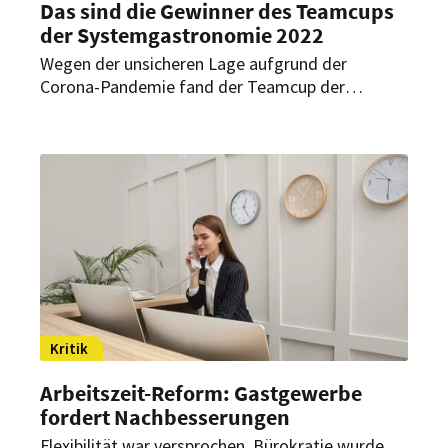
Das sind die Gewinner des Teamcups
der Systemgastronomie 2022
Wegen der unsicheren Lage aufgrund der
Corona-Pandemie fand der Teamcup der
Systemgastronomie auch in diesem Jahr digital
statt. In drei Runden mussten sich die
Teilnehmer in den verschiedenen Bereichen der
Systemgastronomie beweisen. Jetzt stehen die
Gewinner fest.
Kritik
Arbeitszeit-Reform: Gastgewerbe
fordert Nachbesserungen
Flexibilität war versprochen, Bürokratie wurde