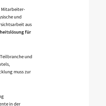
 Mitarbeiter-
sische und
sichtsarbeit aus
nheitslösung für
 Teilbranche und
tels,
cklung muss zur
ng
nte in der