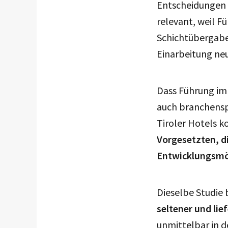
Entscheidungen u
relevant, weil F
Schichtübergaben
Einarbeitung ne
Dass Führung im
auch branchenspe
Tiroler Hotels 
Vorgesetzten, d
Entwicklungsmög
Dieselbe Studie
seltener und lie
unmittelbar in d