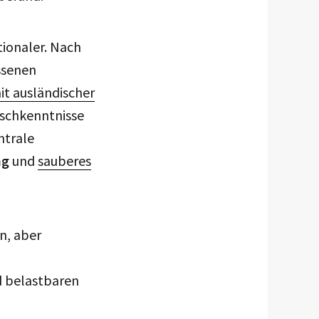
ionaler. Nach
ssenen
t ausländischer
tschkenntnisse
ntrale
ng
und
sauberes
n, aber
d belastbaren