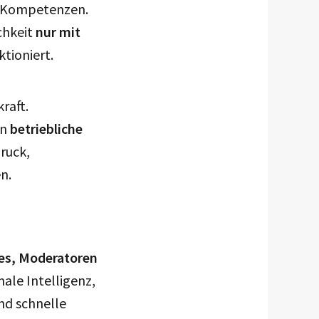
ve Kompetenzen.
chkeit
nur mit
ktioniert.
raft.
rn
betriebliche
ruck,
en.
es, Moderatoren
ale Intelligenz,
nd schnelle