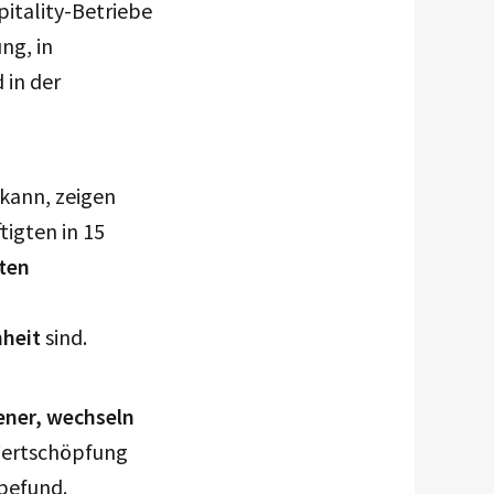
pitality-Betriebe
ng, in
 in der
kann, zeigen
igten in 15
kten
nheit
sind.
tener, wechseln
 Wertschöpfung
nbefund.