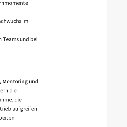
Lernmomente
Nachwuchs im
en Teams und bei
, Mentoring und
ern die
amme, die
trieb aufgreifen
beiten.