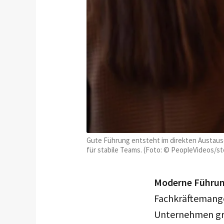
Gute Führung entsteht im direkten Austausc
für stabile Teams. (Foto: © PeopleVideos/s
Moderne Führung 
Fachkräftemange
Unternehmen gru