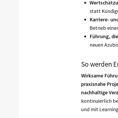
Wertschätzu
statt Kündi
Karriere- u
Betrieb eine
Führung, die
neuen Azubi
So werden 
Wirksame Führun
praxisnahe Proje
nachhaltige Ver
kontinuierlich b
und mit Learnin