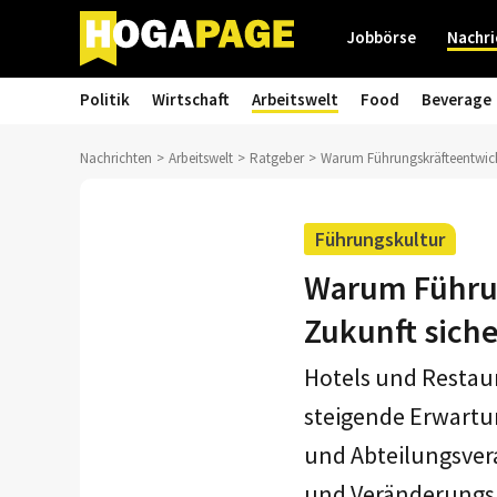
Jobbörse
Nachri
Politik
Wirtschaft
Arbeitswelt
Food
Beverage
Nachrichten
Arbeitswelt
Ratgeber
Warum Führungskräfteentwick
Führungskultur
Warum Führun
Zukunft siche
Hotels und Restaur
steigende Erwart
und Abteilungsvera
und Veränderungskr