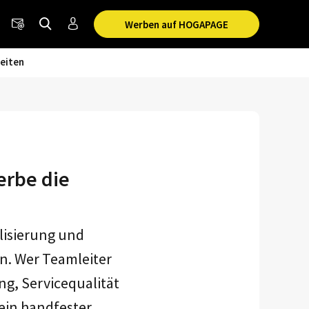
Werben auf HOGAPAGE
eiten
rbe die
lisierung und
. Wer Teamleiter
ng, Servicequalität
 ein handfester