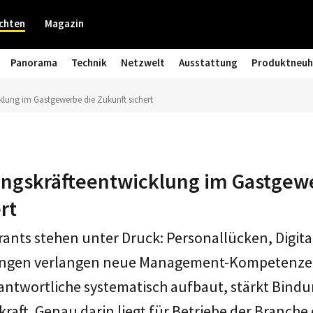
chten
Magazin
Panorama
Technik
Netzwelt
Ausstattung
Produktneuh
lung im Gastgewerbe die Zukunft sichert
gskräfteentwicklung im Gastgewe
rt
ants stehen unter Druck: Personallücken, Digita
ungen verlangen neue Management-Kompetenzen
ntwortliche systematisch aufbaut, stärkt Bindu
aft. Genau darin liegt für Betriebe der Branche