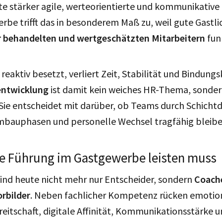
ute stärker agile, werteorientierte und kommunikati
rbe trifft das in besonderem Maß zu, weil gute Gastli
ir behandelten und wertgeschätzten Mitarbeitern
fun
eaktiv besetzt, verliert Zeit, Stabilität und Bindungsk
entwicklung
ist damit kein weiches HR-Thema, sonde
Sie entscheidet mit darüber, ob Teams durch Schichtd
mbauphasen und personelle Wechsel tragfähig bleib
 Führung im Gastgewerbe leisten muss
ind heute nicht mehr nur Entscheider, sondern
Coach
orbilder
. Neben fachlicher Kompetenz rücken emotion
itschaft, digitale Affinität, Kommunikationsstärke u