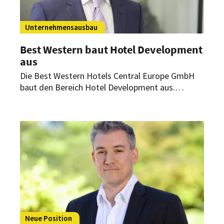
Unternehmensausbau
Best Western baut Hotel Development
aus
Die Best Western Hotels Central Europe GmbH
baut den Bereich Hotel Development aus.
Andreas Westerburg hat als Head of Hotel
Development und Hotel Services die Leitung der
Gesamtabteilung übernommen, zu der neben
dem Bereich Hotel Development auch das
Qualitätsmanagement, der Hotel Support sowie
die Best Western Akademie gehören.
Neue Position