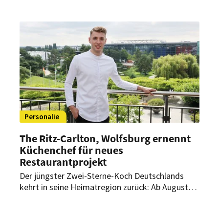
Damit erweitert die Gruppe ihr Angebot in
Deutschland um mehr als 1.200 Zimmer und über
6.500 Quadratmeter Veranstaltungsfläche.
Personalie
The Ritz-Carlton, Wolfsburg ernennt
Küchenchef für neues
Restaurantprojekt
Der jüngster Zwei-Sterne-Koch Deutschlands
kehrt in seine Heimatregion zurück: Ab August
übernimmt Luis Hendricks als Küchenchef die
kulinarische Leitung eines neuen