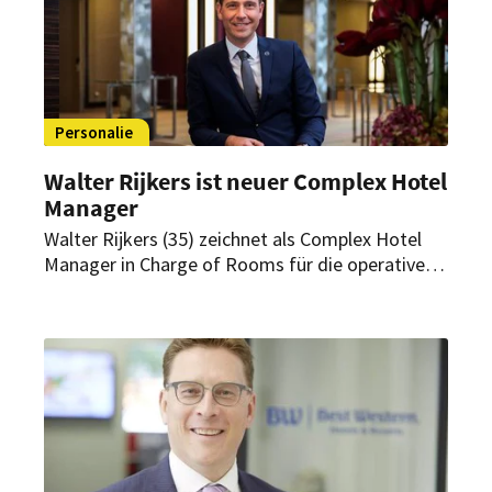
Personalie
Walter Rijkers ist neuer Complex Hotel
Manager
Walter Rijkers (35) zeichnet als Complex Hotel
Manager in Charge of Rooms für die operative
Leitung der Abteilungen Front Office, Guest
Service Center und Housekeeping sowie der Spa-
Bereiche der beiden gemeinschaftlich geführten
Marriott-Hotels The Westin Grand München und
Sheraton München Arabellapark mit insgesamt
1073 Zimmern und Suiten verantwortlich.