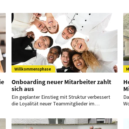
Willkommensphase
M
ie
Onboarding neuer Mitarbeiter zahlt
Ho
sich aus
M
Ein geplanter Einstieg mit Struktur verbessert
Da
die Loyalität neuer Teammitglieder im
Wo
Gastgewerbe und erhöht deren Produktivität
de
en
von Beginn an.
en
Au