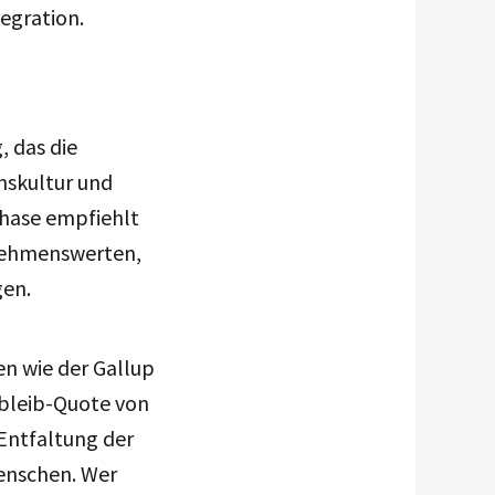
tegration.
 das die
nskultur und
phase empfiehlt
nehmenswerten,
gen.
en wie der Gallup
bleib-Quote von
 Entfaltung der
Menschen. Wer