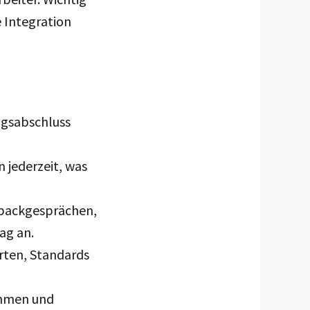
e Integration
agsabschluss
n jederzeit, was
dbackgesprächen,
ag an.
rten, Standards
ommen und