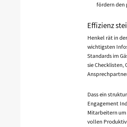
fördern den 
Effizienz ste
Henkel rät in d
wichtigsten Inf
Standards im Gä
sie Checkliste
Ansprechpartner
Dass ein struktu
Engagement Inde
Mitarbeitern um 
vollen Produkti