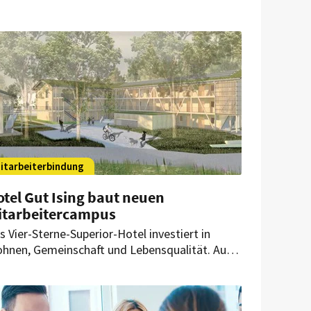
itarbeiterbindung
tel Gut Ising baut neuen
itarbeitercampus
s Vier-Sterne-Superior-Hotel investiert in
hnen, Gemeinschaft und Lebensqualität. Auf
m rund 170 Hektar großen Areal am Chiemsee
tstehen derzeit zwei neue Wohngebäude für
szubildende sowie Fach- und Führungskräfte.