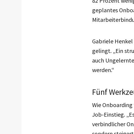
82 Prozent wenig
geplantes Onboa
Mitarbeiterbind
Gabriele Henkel z
gelingt. „Ein st
auch Ungelernte 
werden.“
Fünf Werkzeu
Wie Onboarding v
Job-Einstieg. „Es
verbindlicher On
sondern steigert