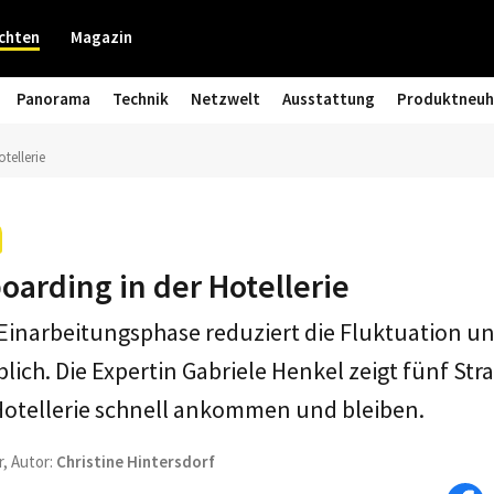
chten
Magazin
Panorama
Technik
Netzwelt
Ausstattung
Produktneuh
tellerie
arding in der Hotellerie
 Einarbeitungsphase reduziert die Fluktuation und
lich. Die Expertin Gabriele Henkel zeigt fünf Str
 Hotellerie schnell ankommen und bleiben.
r, Autor:
Christine Hintersdorf