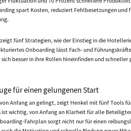
er Fluktuation und 70 Prozent schnellere Produktivit
rding spart Kosten, reduziert Fehlbesetzungen und f
ung.
eigt fünf Strategien, wie der Einstieg in die Hotelleri
rukturiertes Onboarding lässt Fach- und Führungskräft
sich besser in ihre Rollen hineinfinden und schneller
ge für einen gelungenen Start
on Anfang an gelingt, zeigt Henkel mit fünf Tools fü
 ist wichtig, von Anfang an Klarheit für alle Beteiligte
boarding-Fahrplan sorgt nicht nur für einen reibungsl
 auch die Motivation und schnelle Bindung neuer Mitar