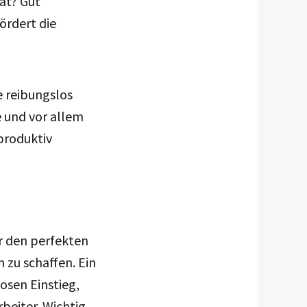
ät? Gut
ördert die
e reibungslos
e und vor allem
 produktiv
r den perfekten
n zu schaffen. Ein
osen Einstieg,
beiter. Wichtig