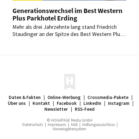
Generationswechsel im Best Western
Plus Parkhotel Erding
Mehr als drei Jahrzehnte lang stand Friedrich
Staudinger an der Spitze des Best Western Plus
Parkhotel Erding. Nun übergibt er die
Geschäftsführung an die nächste Generation.
Daten & Fakten
|
Online-Werbung
|
Crossmedia-Pakete
|
Über uns
|
Kontakt
|
Facebook
|
LinkedIn
|
Instagram
|
Newsletter
|
RSS-Feed
© HOGAPAGE Media GmbH
Datenschutz
|
Impressum
|
AGB
|
Haftungsausschluss
|
Hinweisgebersystem