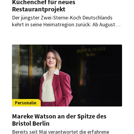
Küchenchef für neues
Restaurantprojekt
Der jüngster Zwei-Sterne-Koch Deutschlands
kehrt in seine Heimatregion zurück: Ab August
übernimmt Luis Hendricks als Küchenchef die
kulinarische Leitung eines neuen
Restaurantprojekts im The Ritz-Carlton,
Wolfsburg.
Personalie
Mareke Watson an der Spitze des
Bristol Berlin
Bereits seit Mai verantwortet die erfahrene