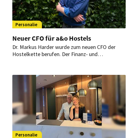
Personalie
Neuer CFO für a&o Hostels
Dr. Markus Harder wurde zum neuen CFO der
Hostelkette berufen. Der Finanz- und
Technologieexperte soll die nächste Wachstums-
und Digitalisierungsphase des Unternehmens
vorantreiben – mit Fokus auf KI, Cloud-Lösungen
und den Ausbau des europäischen Portfolios.
Personalie