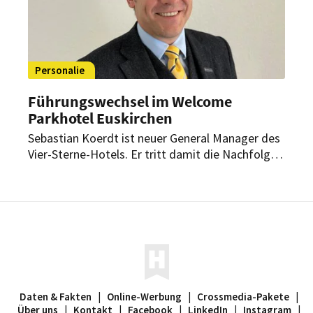
Personalie
Führungswechsel im Welcome
Parkhotel Euskirchen
Sebastian Koerdt ist neuer General Manager des
Vier-Sterne-Hotels. Er tritt damit die Nachfolge
von Stefan Bernstein an, der mehr als sechs
Jahre das Haus mit 92 Zimmern geleitet hat.
Daten & Fakten
|
Online-Werbung
|
Crossmedia-Pakete
|
Über uns
|
Kontakt
|
Facebook
|
LinkedIn
|
Instagram
|