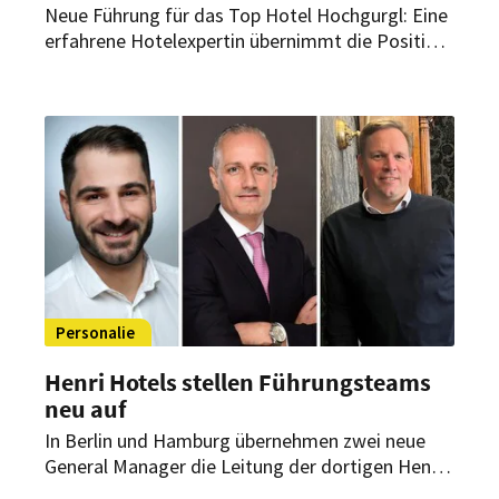
Neue Führung für das Top Hotel Hochgurgl: Eine
erfahrene Hotelexpertin übernimmt die Position
der General Managerin. Sie will künftig
insbesondere die gastronomische Ausrichtung
stärken, nachhaltige Ansätze weiterentwickeln
und das Profil des Hauses im Premiumsegment
gezielt schärfen.
Personalie
Henri Hotels stellen Führungsteams
neu auf
In Berlin und Hamburg übernehmen zwei neue
General Manager die Leitung der dortigen Henri-
Häuser. Gleichzeitig stärkt die DSR Hotel Holding