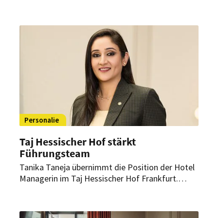
Künftig verantwortet er als Senior Vice President
Operations Europe & USA das Luxusportfolio des
Unternehmens – darunter auch das neue Taj
Hessischer Hof Frankfurt.
Personalie
Taj Hessischer Hof stärkt
Führungsteam
Tanika Taneja übernimmt die Position der Hotel
Managerin im Taj Hessischer Hof Frankfurt.
Gemeinsam mit General Manager Albert Mayr
soll sie das Anfang Juni eröffnete Haus führen
und indische Gastfreundschaft nach Deutschland