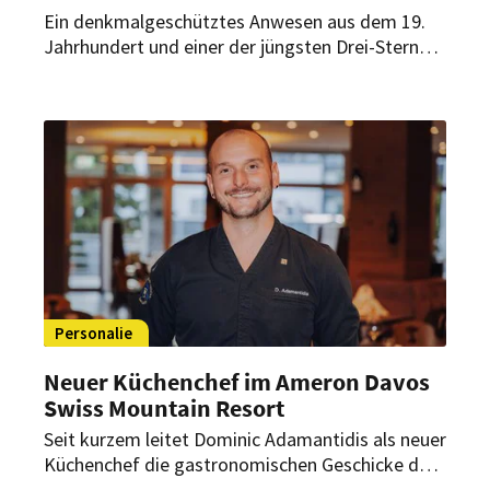
Ein denkmalgeschütztes Anwesen aus dem 19.
Jahrhundert und einer der jüngsten Drei-Sterne-
Köche der Welt: Im Médoc trifft Geschichte auf
eine neue Generation der Haute Cuisine. Am 1.
Mai 2026 öffnet COMO Cordeillan-Bages seine
Türen; und Fabien Ferré übernimmt die
kulinarische Leitung.
Personalie
Neuer Küchenchef im Ameron Davos
Swiss Mountain Resort
Seit kurzem leitet Dominic Adamantidis als neuer
Küchenchef die gastronomischen Geschicke des
Hauses. Der gebürtige St. Galler bringt