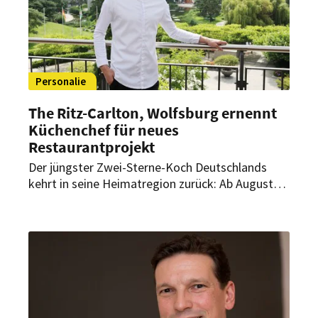
Personalie
The Ritz-Carlton, Wolfsburg ernennt
Küchenchef für neues
Restaurantprojekt
Der jüngster Zwei-Sterne-Koch Deutschlands
kehrt in seine Heimatregion zurück: Ab August
übernimmt Luis Hendricks als Küchenchef die
kulinarische Leitung eines neuen
Restaurantprojekts im The Ritz-Carlton,
Wolfsburg.