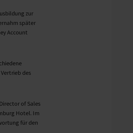
Ausbildung zur
übernahm später
Key Account
schiedene
 Vertrieb des
Director of Sales
mburg Hotel. Im
wortung für den