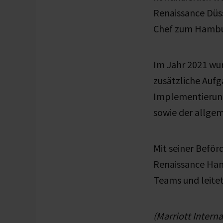
Renaissance Düss
Chef zum Hambur
Im Jahr 2021 wu
zusätzliche Auf
Implementierung
sowie der allge
Mit seiner Beför
Renaissance Ham
Teams und leitet
(Marriott Intern