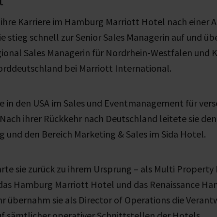
t
 ihre Karriere im Hamburg Marriott Hotel nach einer 
ie stieg schnell zur Senior Sales Managerin auf und 
gional Sales Managerin für Nordrhein-Westfalen und 
rddeutschland bei Marriott International.
sie in den USA im Sales und Eventmanagement für ver
 Nach ihrer Rückkehr nach Deutschland leitete sie den
 und den Bereich Marketing & Sales im Sida Hotel.
rte sie zurück zu ihrem Ursprung – als Multi Property 
 das Hamburg Marriott Hotel und das Renaissance Ha
 übernahm sie als Director of Operations die Verant
uf sämtlicher operativer Schnittstellen der Hotels.