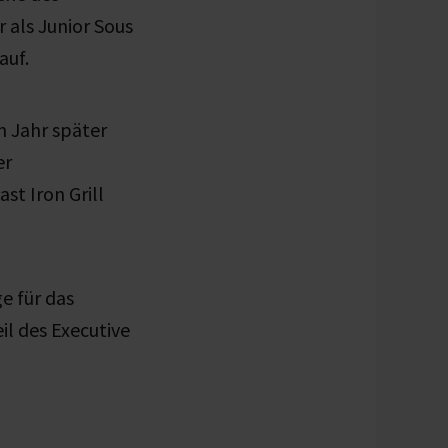
 als Junior Sous
auf.
n Jahr später
er
t Iron Grill
e für das
l des Executive