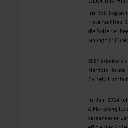
Über Iris Hol
Iris Holt begann
Hotelfachfrau. S
die Rolle der Re
Managerin für No
2007 arbeitete 
Marriott Hotels.
Barceló Hamburg
Im Jahr 2014 keh
& Marketing für
vergangenen Jahr
effizienten Abla