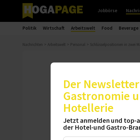
Jobbörse
Nachri
Politik
Wirtschaft
Arbeitswelt
Food
Beverage
Nachrichten
Arbeitswelt
Personal
Schlüsselpositionen in zwei M
Personalie
Schlüsselposi
Der Newsletter 
Gastronomie 
Das Renaissance H
Hotellerie
Führungspositionen
Director F&B.
Jetzt anmelden und top-a
der Hotel-und Gastro-Bra
Dienstag, 18.03.2025, 11:22 