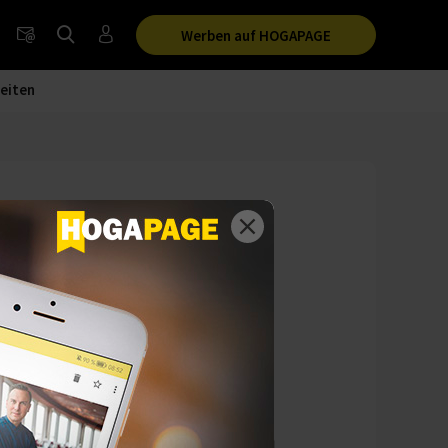
Werben auf HOGAPAGE
eiten
 besetzt
esetzen zwei
klaas Breitner wird