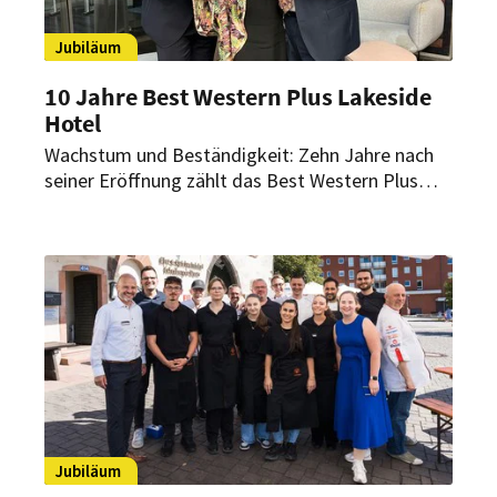
Jubiläum
10 Jahre Best Western Plus Lakeside
Hotel
Wachstum und Beständigkeit: Zehn Jahre nach
seiner Eröffnung zählt das Best Western Plus
Lakeside Hotel zu den führenden Vier-Sterne-
Häusern Ungarns. Seit 2015 hat sich das Hotel
am Seeufer zu einer Top-Adresse für
Geschäftsreisende, Sportteams und
Individualgäste entwickelt.
Jubiläum