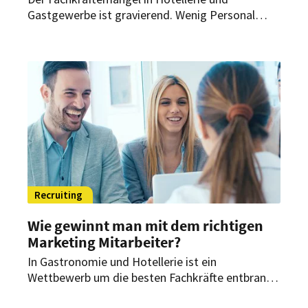
Gastgewerbe ist gravierend. Wenig Personal
bedeutet in der Regel Überstunden,
zunehmenden Stress und eine hohe
Arbeitsbelastung. Das sorgt für Unmut in der
Belegschaft. Wie kann man dem
entgegenwirken?
Recruiting
Wie gewinnt man mit dem richtigen
Marketing Mitarbeiter?
In Gastronomie und Hotellerie ist ein
Wettbewerb um die besten Fachkräfte entbrannt:
Was müssen Arbeitgeber tun, um als Sieger aus