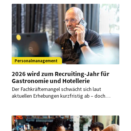
Personalmanagement
2026 wird zum Recruiting-Jahr für
Gastronomie und Hotellerie
Der Fachkräftemangel schwächt sich laut
aktuellen Erhebungen kurzfristig ab – doch
genau jetzt eröffnet sich für Betriebe eine
entscheidende Chance. Wer Prozesse verbessert
und sich klar positioniert, kann gute Mitarbeiter
frühzeitig gewinnen.