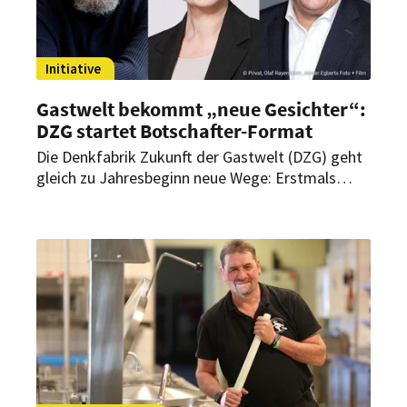
Initiative
Gastwelt bekommt „neue Gesichter“:
DZG startet Botschafter-Format
Die Denkfabrik Zukunft der Gastwelt (DZG) geht
gleich zu Jahresbeginn neue Wege: Erstmals
initiiert sie ein Botschafter-Format für die
Gastwelt-Industrie. Ziel ist es, der Branche mehr
Sichtbarkeit und eine stärkere Stimme in Politik
und Öffentlichkeit zu geben.