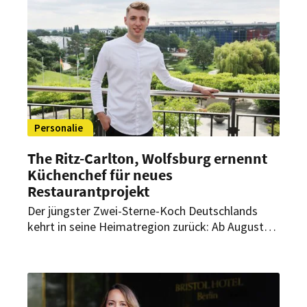
Personalie
The Ritz-Carlton, Wolfsburg ernennt
Küchenchef für neues
Restaurantprojekt
Der jüngster Zwei-Sterne-Koch Deutschlands
kehrt in seine Heimatregion zurück: Ab August
übernimmt Luis Hendricks als Küchenchef die
kulinarische Leitung eines neuen
Restaurantprojekts im The Ritz-Carlton,
Wolfsburg.