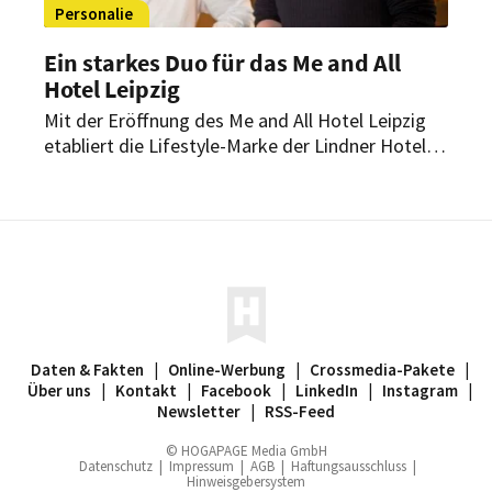
Personalie
Ein starkes Duo für das Me and All
Hotel Leipzig
Mit der Eröffnung des Me and All Hotel Leipzig
etabliert die Lifestyle-Marke der Lindner Hotel
Group einen weiteren urbanen Standort in
Deutschland. Hinter dem erfolgreichen Start
steht ein erfahrenes Führungsteam.
Daten & Fakten
|
Online-Werbung
|
Crossmedia-Pakete
|
Über uns
|
Kontakt
|
Facebook
|
LinkedIn
|
Instagram
|
Newsletter
|
RSS-Feed
© HOGAPAGE Media GmbH
Datenschutz
|
Impressum
|
AGB
|
Haftungsausschluss
|
Hinweisgebersystem