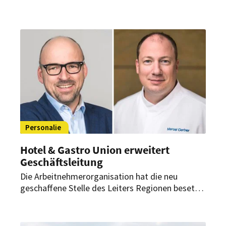
Sales- und Marketingabteilung der Platzl Hotels
München dabei unterstützen, die Marke Platzl
Hotels zu stärken und durch ein erfrischtes
Corporate Design nach außen zu präsentieren.
Personalie
Hotel & Gastro Union erweitert
Geschäftsleitung
Die Arbeitnehmerorganisation hat die neu
geschaffene Stelle des Leiters Regionen besetzt.
Zudem startet im September ein neuer
Geschäftsführer des Schweizer Kochverbands.