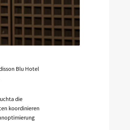
isson Blu Hotel
.
Buchta die
ten koordinieren
innoptimierung