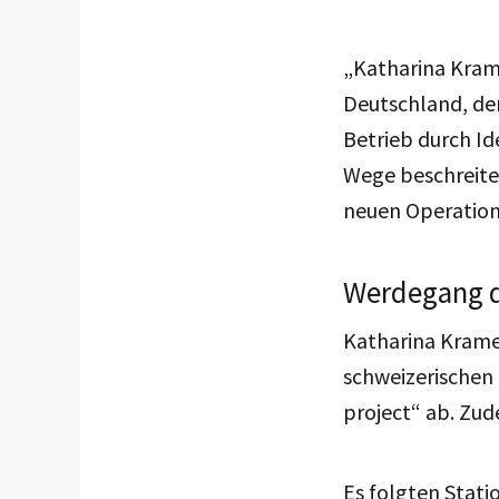
„Katharina Krame
Deutschland, der
Betrieb durch I
Wege beschreiten
neuen Operation
Werdegang d
Katharina Krame
schweizerischen 
project“ ab. Zud
Es folgten Stat