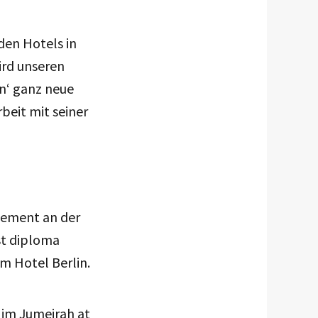
den Hotels in
ird unseren
n‘ ganz neue
beit mit seiner
gement an der
st diploma
im Hotel Berlin.
 im Jumeirah at