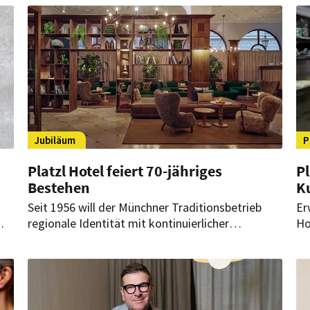
Management“ geschaffen.
Ma
op
le
Jubiläum
P
Platzl Hotel feiert 70-jähriges
Pl
Bestehen
Ku
Seit 1956 will der Münchner Traditionsbetrieb
Er
regionale Identität mit kontinuierlicher
Ho
Weiterentwicklung verbinden. Umfangreiche
F&
s
Modernisierungen und der Ausbau des
bü
ße
gastronomischen Angebots prägen seine
Fa
Geschichte.