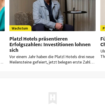
Wachstum
P
Platzl Hotels präsentieren
F
Erfolgszahlen: Investitionen lohnen
Ch
sich
Ul
Th
Vor einem Jahr haben die Platzl Hotels drei neue
Ho
e
Meilensteine gefeiert, jetzt belegen erste Zahlen
Ex
den erfolgreichen Kurs des modernen
für
Traditionsunternehmens im Herzen von
s.
München.