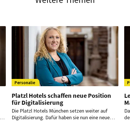
Personalie
P
Platzl Hotels schaffen neue Position
Le
für Digitalisierung
M
Die Platzl Hotels München setzen weiter auf
Da
t
Digitalisierung. Dafür haben sie nun eine neue
de
t
Stelle als „Head of Digitalisation & Revenue
Mü