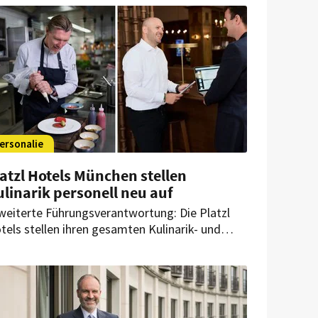
nager: Leopold Strauss wird nun alle
erativen Abläufe des Hotels am Mariahilfplatz
iten.
ersonalie
atzl Hotels München stellen
linarik personell neu auf
weiterte Führungsverantwortung: Die Platzl
tels stellen ihren gesamten Kulinarik- und
B-Bereich organisatorisch neu auf und
ndeln die Verantwortung künftig klar im
chbereich.