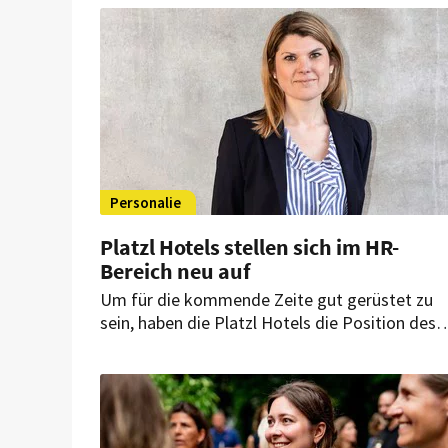
Office und Housekeeping und soll die Abläufe
weiter optimieren.
Personalie
Platzl Hotels stellen sich im HR-
Bereich neu auf
Um für die kommende Zeite gut gerüstet zu
sein, haben die Platzl Hotels die Position des
Personal- und Qualitätsmanagers neu
geschaffen und mit Nina Mahnke besetzt. Das
sie branchenfremd ist, betrachte man „als gro
Chance“.