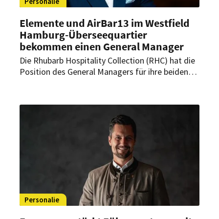
Personalie
Elemente und AirBar13 im Westfield
Hamburg-Überseequartier
bekommen einen General Manager
Die Rhubarb Hospitality Collection (RHC) hat die
Position des General Managers für ihre beiden
neuen Gastro-Flaggschiffe im Westfield
Hamburg-Überseequartier besetzt. Ein
erfahrener F&B-Manager übernimmt künftig die
Verantwortung für das Restaurant Elemente und
die AirBar13.
Personalie