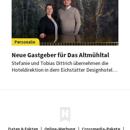
Personalie
Neue Gastgeber für Das Altmühltal
Stefanie und Tobias Dittrich übernehmen die
Hoteldirektion in dem Eichstätter Designhotel.
Beide bringen langjährige Erfahrung aus der
Hotellerie mit und verantworten künftig die
Geschicke des Hauses, das seit diesem Frühjahr
eigentümergeführt wird.
Daten & Fakten
|
Online-Werbung
|
Crossmedia-Pakete
|