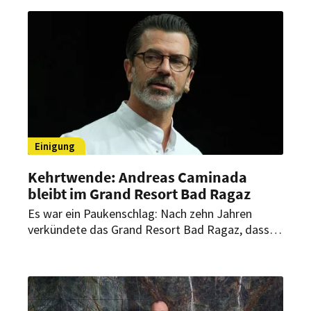
Küchendirektor Sascha Kurgan soll er die
kulinarische Ausrichtung des Hauses
weiterentwickeln.
Einigung
Kehrtwende: Andreas Caminada
bleibt im Grand Resort Bad Ragaz
Es war ein Paukenschlag: Nach zehn Jahren
verkündete das Grand Resort Bad Ragaz, dass
es sich von Spitzenkoch Andreas Caminada
trennen würde. Jetzt konnten sich beide Parteien
doch auf ein Fortsetzung der Zusammenarbeit
einigen.