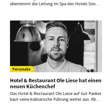
übernimmt die Leitung im Spa des Hotels Sonne
Baiersbronn. Sie bringt jahrzehntelange
Erfahrung und umfassende Expertise in
ganzheitlichen Behandlungskonzepten mit und
soll das Wellnessangebot gezielt
weiterentwickeln.
Personalie
Hotel & Restaurant Ole Liese hat einen
neuen Küchenchef
Das Hotel & Restaurant Ole Liese auf Gut Panker
baut seine kulinarische Führung weiter aus: Ab
April übernimmt Carlos Beckmann die Position
des Küchenchefs. Gemeinsam mit