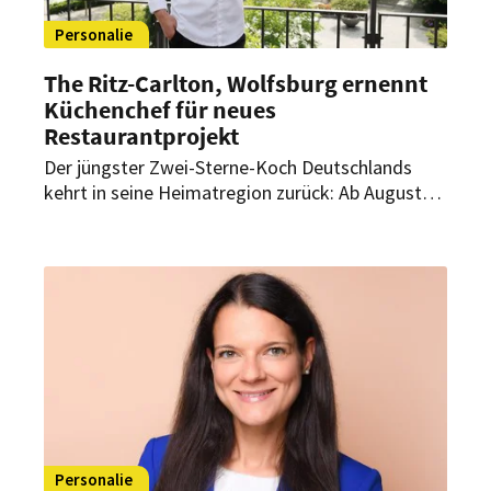
Personalie
The Ritz-Carlton, Wolfsburg ernennt
Küchenchef für neues
Restaurantprojekt
Der jüngster Zwei-Sterne-Koch Deutschlands
kehrt in seine Heimatregion zurück: Ab August
übernimmt Luis Hendricks als Küchenchef die
kulinarische Leitung eines neuen
Restaurantprojekts im The Ritz-Carlton,
Wolfsburg.
Personalie