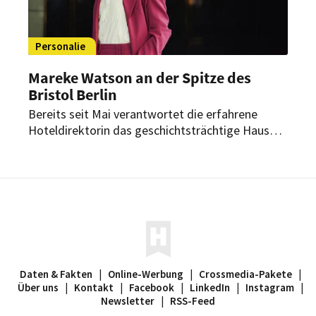
Personalie
Mareke Watson an der Spitze des
Bristol Berlin
Bereits seit Mai verantwortet die erfahrene
Hoteldirektorin das geschichtsträchtige Haus
am Kurfürstendamm. Dabei begleitet sie dessen
Neupositionierung innerhalb der Vignette
Collection.
Daten & Fakten
|
Online-Werbung
|
Crossmedia-Pakete
|
Über uns
|
Kontakt
|
Facebook
|
LinkedIn
|
Instagram
|
Newsletter
|
RSS-Feed