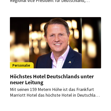
Regional Vice President für Deutschland,
Österreich und die Schweiz ernannt. Mit seinem
Gespür für Strategie, Leadership und operative
Exzellenz soll er die Entwicklung des
Unternehmens in diesen drei Ländern
maßgeblich prägen.
Personalie
Höchstes Hotel Deutschlands unter
neuer Leitung
Mit seinen 159 Metern Höhe ist das Frankfurt
Marriott Hotel das höchste Hotel in Deutschland.
Jetzt bekommt es einen neuen General
Manager.