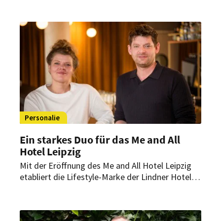
Managementteam des Berliner Grandhotels. Sie
übernehmen Schlüsselpositionen in den
Bereichen Gastronomie, Rooms Division und
Personal.
Personalie
Ein starkes Duo für das Me and All
Hotel Leipzig
Mit der Eröffnung des Me and All Hotel Leipzig
etabliert die Lifestyle-Marke der Lindner Hotel
Group einen weiteren urbanen Standort in
Deutschland. Hinter dem erfolgreichen Start
steht ein erfahrenes Führungsteam.