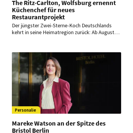
The Ritz-Carlton, Wolfsburg ernennt
Küchenchef für neues
Restaurantprojekt
Der jüngster Zwei-Sterne-Koch Deutschlands
kehrt in seine Heimatregion zurück: Ab August
übernimmt Luis Hendricks als Küchenchef die
kulinarische Leitung eines neuen
Restaurantprojekts im The Ritz-Carlton,
Wolfsburg.
Personalie
Mareke Watson an der Spitze des
Bristol Berlin