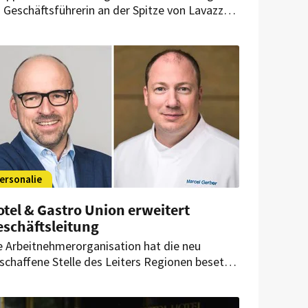
s Geschäftsführerin an der Spitze von Lavazza
 Deutschland, Österreich, der Schweiz (DACH)
d Polen. Nun verlässt sie das Unternehmen. Ihr
chfolger steht bereits fest.
ersonalie
tel & Gastro Union erweitert
eschäftsleitung
e Arbeitnehmerorganisation hat die neu
schaffene Stelle des Leiters Regionen besetzt.
dem startet im September ein neuer
schäftsführer des Schweizer Kochverbands.