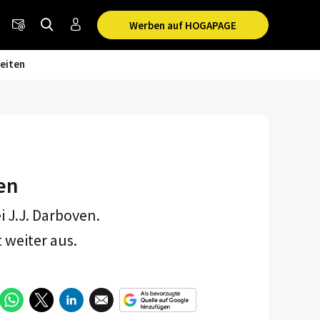
Werben auf HOGAPAGE
eiten
en
i J.J. Darboven.
 weiter aus.