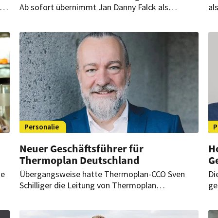
Ab sofort übernimmt Jan Danny Falck als
al
Vorstand AHS die Verantwortung für den
in
deutschen Außer-Haus-Markt. Damit will der
un
in.
Hamburger Heißgetränkeexperte seine
Na
Ausrichtung auf Gastronomie und Hotellerie
weiter schärfen.
Personalie
P
Neuer Geschäftsführer für
Ho
Thermoplan Deutschland
G
ue
Übergangsweise hatte Thermoplan-CCO Sven
Di
Schilliger die Leitung von Thermoplan
ge
Deutschland inne. Jetzt übernimmt Christian
Zu
 im
Matzke dauerhaft die Verantwortung für den
Ge