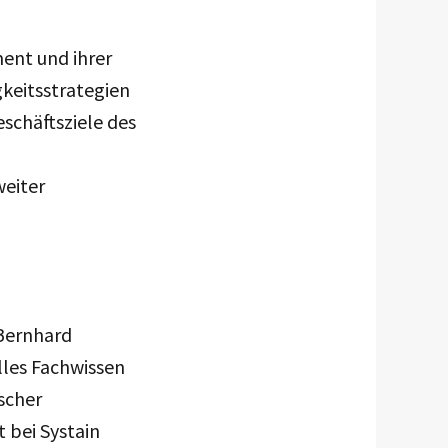
ent und ihrer
gkeitsstrategien
eschäftsziele des
eiter
 Bernhard
lles Fachwissen
scher
 bei Systain