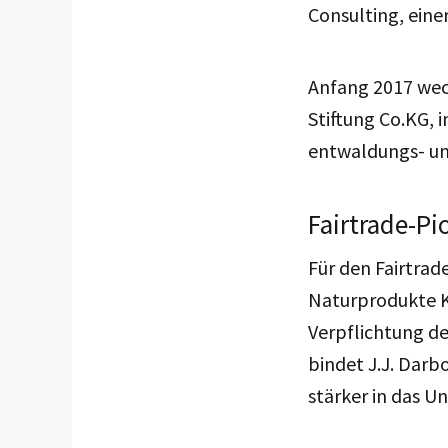
Consulting, ein
Anfang 2017 wech
Stiftung Co.KG, i
entwaldungs- un
Fairtrade-Pi
Für den Fairtrad
Naturprodukte Ka
Verpflichtung de
bindet J.J. Darb
stärker in das U