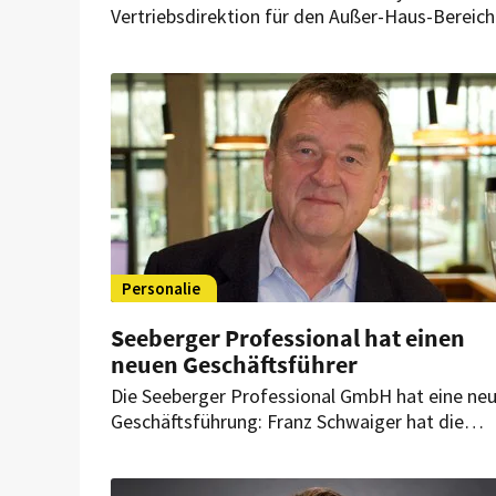
Vertriebsdirektion für den Außer-Haus-Bereich
bei J.J. Darboven übernommen. Er
bringt umfassende Erfahrungen im
Heißgetränkesegment ins Unternehmen mit e
Personalie
Seeberger Professional hat einen
neuen Geschäftsführer
Die Seeberger Professional GmbH hat eine ne
Geschäftsführung: Franz Schwaiger hat die
Leitung des Unternehmens übernommen. Der
Branchenexperte bringt langjährige Erfahrung