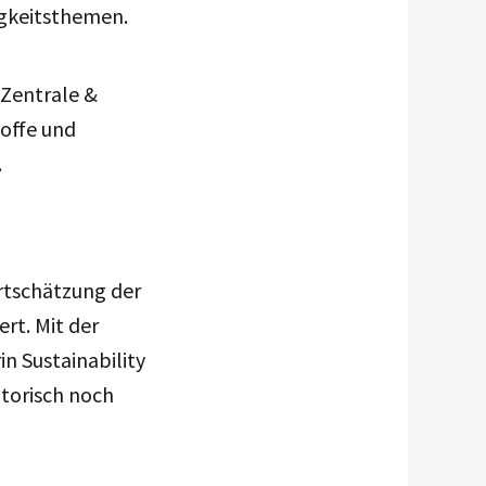
gkeitsthemen.
 Zentrale &
toffe und
.
ertschätzung der
rt. Mit der
in Sustainability
atorisch noch