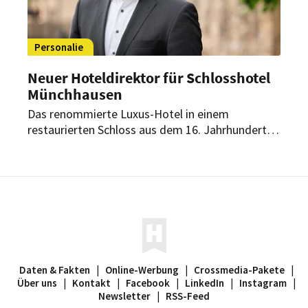
Personalie
Neuer Hoteldirektor für Schlosshotel
Münchhausen
Das renommierte Luxus-Hotel in einem
restaurierten Schloss aus dem 16. Jahrhundert
hat einen Führungswechsel vollzogen. Der
langjährige Direktor Thomas Bonanni gab den
Staffelstab an seinen Kollegen Jan-Robin
Winnebald weiter.
Daten & Fakten
|
Online-Werbung
|
Crossmedia-Pakete
|
Über uns
|
Kontakt
|
Facebook
|
LinkedIn
|
Instagram
|
Newsletter
|
RSS-Feed