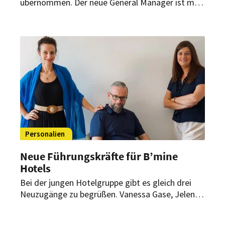
übernommen. Der neue General Manager ist mit
dem gehobenen Management durchaus vertraut.
Schon im Jahr 2015 wurde er als „Junger
Hotelier des Jahres“ ausgezeichnet.
Personalien
Neue Führungskräfte für B’mine
Hotels
Bei der jungen Hotelgruppe gibt es gleich drei
Neuzugänge zu begrüßen. Vanessa Gase, Jelena
Matic und Lars Schäfer haben verschiedene
Schlüsselbereiche neu besetzt. Sie sollen die